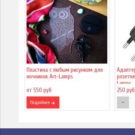
Пластина с любым рисунком для
Адапте
ночников Art-Lamps
розетке
Lamps
от 550 руб
250 руб
Подробнее