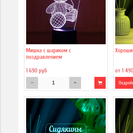
Мишка с шариком с
Хороши
поздравлением
1 690 руб
от 1 49
Подроб