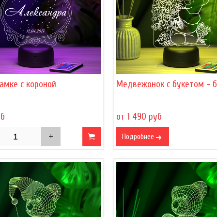
амке с короной
Медвежонок с букетом - 
уб
от 1 490 руб
Подробнее