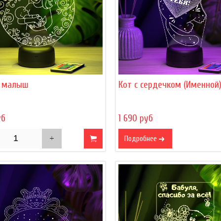
 малыш
Кот с сердечком (Именной
уб
1 690 руб
Подробнее