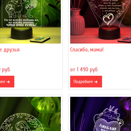
е друзья
Спасибо, мама!
0 руб
от 1 490 руб
нее
Подробнее