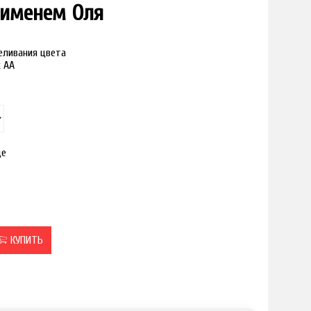
с именем Оля
реливания цвета
к АА
це
КУПИТЬ