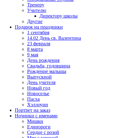
Тренеру
Учителю
Директору школы
Другие
Подарок на праздники
1 сентября
14.02 День св. Валентина
23 февраля
8 марта
9 мая
День рождения
Свадьба, годовщина
Рождение малыша
Выпускной
День учителя
Новый год
Новоселье
Пасха
Хэллоуин
Портрет на заказ
Ночники с именами
Мишки
Единороги
Сердце с розой
Мяч с короной