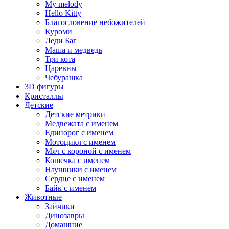
My melody
Hello Kitty
Благословение небожителей
Куроми
Леди Баг
Маша и медведь
Три кота
Царевны
Чебурашка
3D фигуры
Кристаллы
Детские
Детские метрики
Медвежата с именем
Единорог с именем
Мотоцикл с именем
Мяч с короной с именем
Кошечка с именем
Наушники с именем
Сердце с именем
Байк с именем
Животные
Зайчики
Динозавры
Домашние