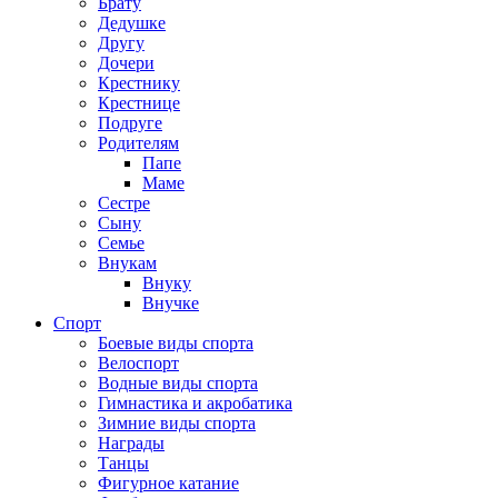
Брату
Дедушке
Другу
Дочери
Крестнику
Крестнице
Подруге
Родителям
Папе
Маме
Сестре
Сыну
Семье
Внукам
Внуку
Внучке
Спорт
Боевые виды спорта
Велоспорт
Водные виды спорта
Гимнастика и акробатика
Зимние виды спорта
Награды
Танцы
Фигурное катание