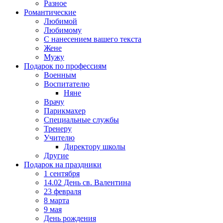
Разное
Романтические
Любимой
Любимому
С нанесением вашего текста
Жене
Мужу
Подарок по профессиям
Военным
Воспитателю
Няне
Врачу
Парикмахер
Специальные службы
Тренеру
Учителю
Директору школы
Другие
Подарок на праздники
1 сентября
14.02 День св. Валентина
23 февраля
8 марта
9 мая
День рождения