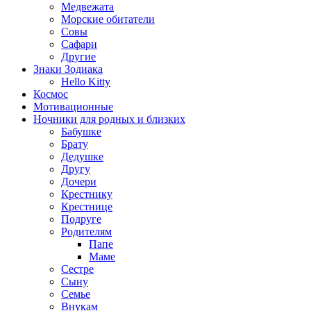
Медвежата
Морские обитатели
Совы
Сафари
Другие
Знаки Зодиака
Hello Kitty
Космос
Мотивационные
Ночники для родных и близких
Бабушке
Брату
Дедушке
Другу
Дочери
Крестнику
Крестнице
Подруге
Родителям
Папе
Маме
Сестре
Сыну
Семье
Внукам