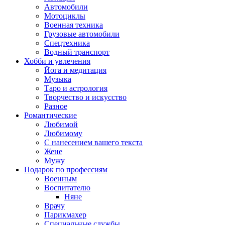
Автомобили
Мотоциклы
Военная техника
Грузовые автомобили
Спецтехника
Водный транспорт
Хобби и увлечения
Йога и медитация
Музыка
Таро и астрология
Творчество и искусство
Разное
Романтические
Любимой
Любимому
С нанесением вашего текста
Жене
Мужу
Подарок по профессиям
Военным
Воспитателю
Няне
Врачу
Парикмахер
Специальные службы