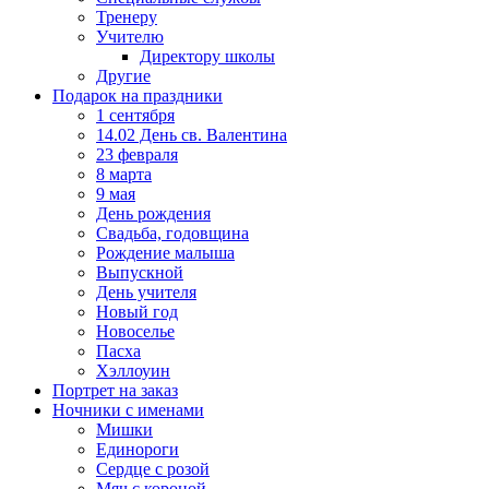
Тренеру
Учителю
Директору школы
Другие
Подарок на праздники
1 сентября
14.02 День св. Валентина
23 февраля
8 марта
9 мая
День рождения
Свадьба, годовщина
Рождение малыша
Выпускной
День учителя
Новый год
Новоселье
Пасха
Хэллоуин
Портрет на заказ
Ночники с именами
Мишки
Единороги
Сердце с розой
Мяч с короной