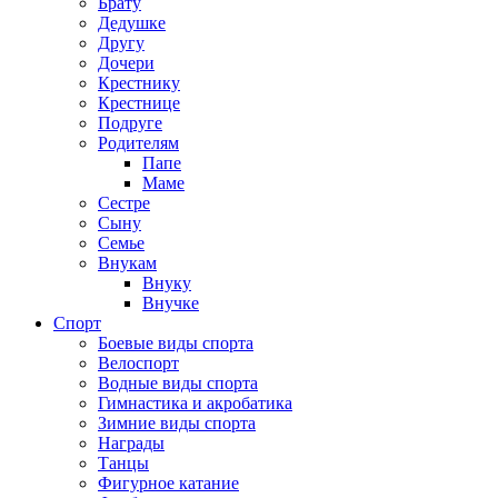
Брату
Дедушке
Другу
Дочери
Крестнику
Крестнице
Подруге
Родителям
Папе
Маме
Сестре
Сыну
Семье
Внукам
Внуку
Внучке
Спорт
Боевые виды спорта
Велоспорт
Водные виды спорта
Гимнастика и акробатика
Зимние виды спорта
Награды
Танцы
Фигурное катание