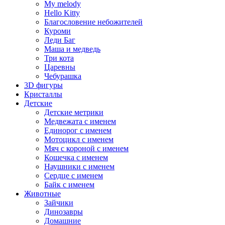
My melody
Hello Kitty
Благословение небожителей
Куроми
Леди Баг
Маша и медведь
Три кота
Царевны
Чебурашка
3D фигуры
Кристаллы
Детские
Детские метрики
Медвежата с именем
Единорог с именем
Мотоцикл с именем
Мяч с короной с именем
Кошечка с именем
Наушники с именем
Сердце с именем
Байк с именем
Животные
Зайчики
Динозавры
Домашние