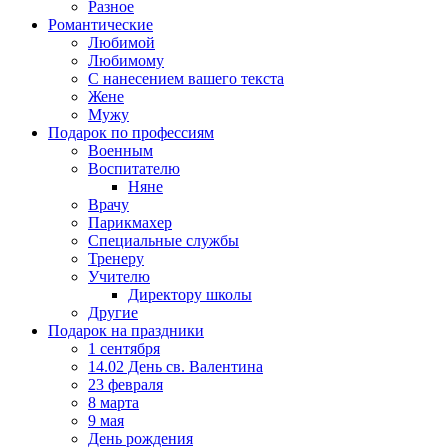
Разное
Романтические
Любимой
Любимому
С нанесением вашего текста
Жене
Мужу
Подарок по профессиям
Военным
Воспитателю
Няне
Врачу
Парикмахер
Специальные службы
Тренеру
Учителю
Директору школы
Другие
Подарок на праздники
1 сентября
14.02 День св. Валентина
23 февраля
8 марта
9 мая
День рождения