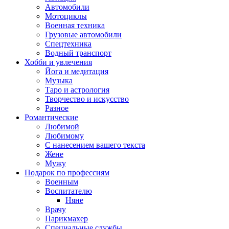
Автомобили
Мотоциклы
Военная техника
Грузовые автомобили
Спецтехника
Водный транспорт
Хобби и увлечения
Йога и медитация
Музыка
Таро и астрология
Творчество и искусство
Разное
Романтические
Любимой
Любимому
С нанесением вашего текста
Жене
Мужу
Подарок по профессиям
Военным
Воспитателю
Няне
Врачу
Парикмахер
Специальные службы