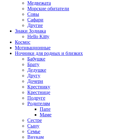
Медвежата
Морские обитатели
Совы
Сафари
Другие
Знаки Зодиака
Hello Kitty
Космос
Мотивационные
Ночники для родных и близких
Бабушке
Брату
Дедушке
Другу
Дочери
Крестнику
Крестнице
Подруге
Родителям
Папе
Маме
Сестре
Сыну
Семье
Внукам