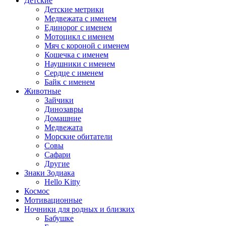
Детские
Детские метрики
Медвежата с именем
Единорог с именем
Мотоцикл с именем
Мяч с короной с именем
Кошечка с именем
Наушники с именем
Сердце с именем
Байк с именем
Животные
Зайчики
Динозавры
Домашние
Медвежата
Морские обитатели
Совы
Сафари
Другие
Знаки Зодиака
Hello Kitty
Космос
Мотивационные
Ночники для родных и близких
Бабушке