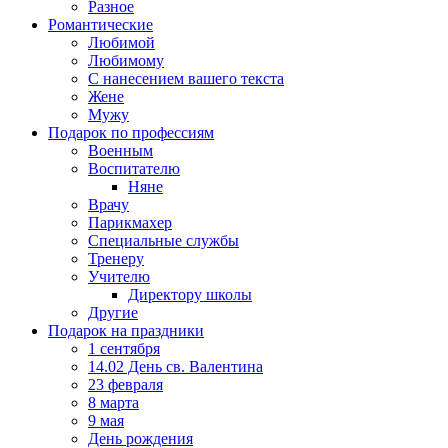
Разное
Романтические
Любимой
Любимому
С нанесением вашего текста
Жене
Мужу
Подарок по профессиям
Военным
Воспитателю
Няне
Врачу
Парикмахер
Специальные службы
Тренеру
Учителю
Директору школы
Другие
Подарок на праздники
1 сентября
14.02 День св. Валентина
23 февраля
8 марта
9 мая
День рождения