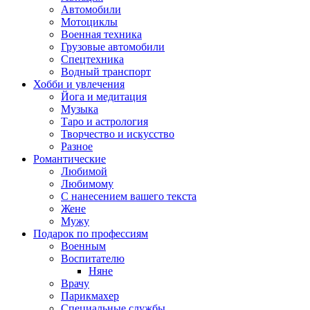
Автомобили
Мотоциклы
Военная техника
Грузовые автомобили
Спецтехника
Водный транспорт
Хобби и увлечения
Йога и медитация
Музыка
Таро и астрология
Творчество и искусство
Разное
Романтические
Любимой
Любимому
С нанесением вашего текста
Жене
Мужу
Подарок по профессиям
Военным
Воспитателю
Няне
Врачу
Парикмахер
Специальные службы