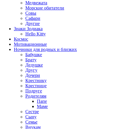
Медвежата
Морские обитатели
Совы
Сафари
Другие
Знаки Зодиака
Hello Kitty
Космос
Мотивационные
Ночники для родных и близких
Бабушке
Брату
Дедушке
Другу
Дочери
Крестнику
Крестнице
Подруге
Родителям
Папе
Маме
Сестре
Сыну
Семье
Внукам