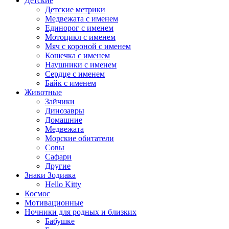
Детские
Детские метрики
Медвежата с именем
Единорог с именем
Мотоцикл с именем
Мяч с короной с именем
Кошечка с именем
Наушники с именем
Сердце с именем
Байк с именем
Животные
Зайчики
Динозавры
Домашние
Медвежата
Морские обитатели
Совы
Сафари
Другие
Знаки Зодиака
Hello Kitty
Космос
Мотивационные
Ночники для родных и близких
Бабушке