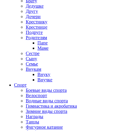
Брату
Дедушке
Другу
Дочери
Крестнику
Крестнице
Подруге
Родителям
Папе
Маме
Сестре
Сыну
Семье
Внукам
Внуку
Внучке
Спорт
Боевые виды спорта
Велоспорт
Водные виды спорта
Гимнастика и акробатика
Зимние виды спорта
Награды
Танцы
Фигурное катание