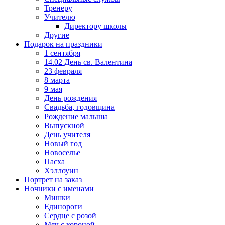
Тренеру
Учителю
Директору школы
Другие
Подарок на праздники
1 сентября
14.02 День св. Валентина
23 февраля
8 марта
9 мая
День рождения
Свадьба, годовщина
Рождение малыша
Выпускной
День учителя
Новый год
Новоселье
Пасха
Хэллоуин
Портрет на заказ
Ночники с именами
Мишки
Единороги
Сердце с розой
Мяч с короной