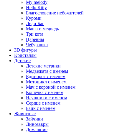
My melody
Hello Kitty
Благословение небожителей
Куроми
Леди Баг
Маша и медведь
Три кота
Царевны
Чебурашка
3D фигуры
Кристаллы
Детские
Детские метрики
Медвежата с именем
Единорог с именем
Мотоцикл с именем
Мяч с короной с именем
Кошечка с именем
Наушники с именем
Сердце с именем
Байк с именем
Животные
Зайчики
Динозавры
Домашние