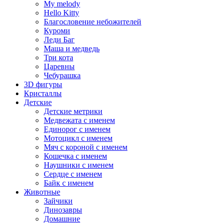
My melody
Hello Kitty
Благословение небожителей
Куроми
Леди Баг
Маша и медведь
Три кота
Царевны
Чебурашка
3D фигуры
Кристаллы
Детские
Детские метрики
Медвежата с именем
Единорог с именем
Мотоцикл с именем
Мяч с короной с именем
Кошечка с именем
Наушники с именем
Сердце с именем
Байк с именем
Животные
Зайчики
Динозавры
Домашние