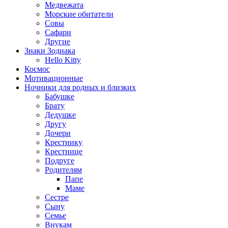
Медвежата
Морские обитатели
Совы
Сафари
Другие
Знаки Зодиака
Hello Kitty
Космос
Мотивационные
Ночники для родных и близких
Бабушке
Брату
Дедушке
Другу
Дочери
Крестнику
Крестнице
Подруге
Родителям
Папе
Маме
Сестре
Сыну
Семье
Внукам