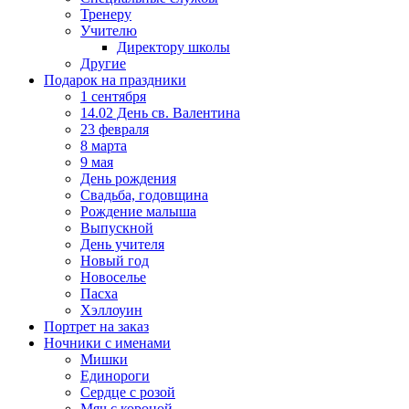
Тренеру
Учителю
Директору школы
Другие
Подарок на праздники
1 сентября
14.02 День св. Валентина
23 февраля
8 марта
9 мая
День рождения
Свадьба, годовщина
Рождение малыша
Выпускной
День учителя
Новый год
Новоселье
Пасха
Хэллоуин
Портрет на заказ
Ночники с именами
Мишки
Единороги
Сердце с розой
Мяч с короной