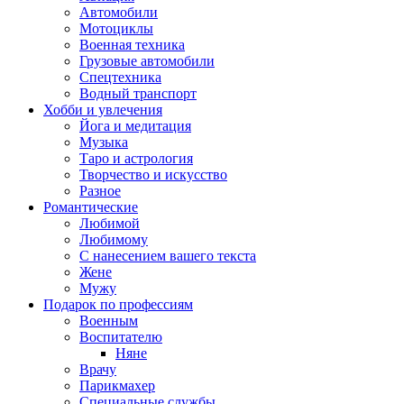
Автомобили
Мотоциклы
Военная техника
Грузовые автомобили
Спецтехника
Водный транспорт
Хобби и увлечения
Йога и медитация
Музыка
Таро и астрология
Творчество и искусство
Разное
Романтические
Любимой
Любимому
С нанесением вашего текста
Жене
Мужу
Подарок по профессиям
Военным
Воспитателю
Няне
Врачу
Парикмахер
Специальные службы