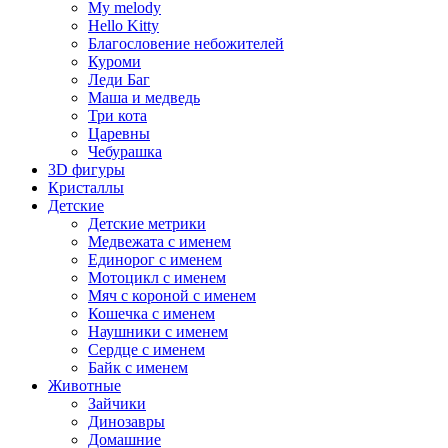
My melody
Hello Kitty
Благословение небожителей
Куроми
Леди Баг
Маша и медведь
Три кота
Царевны
Чебурашка
3D фигуры
Кристаллы
Детские
Детские метрики
Медвежата с именем
Единорог с именем
Мотоцикл с именем
Мяч с короной с именем
Кошечка с именем
Наушники с именем
Сердце с именем
Байк с именем
Животные
Зайчики
Динозавры
Домашние