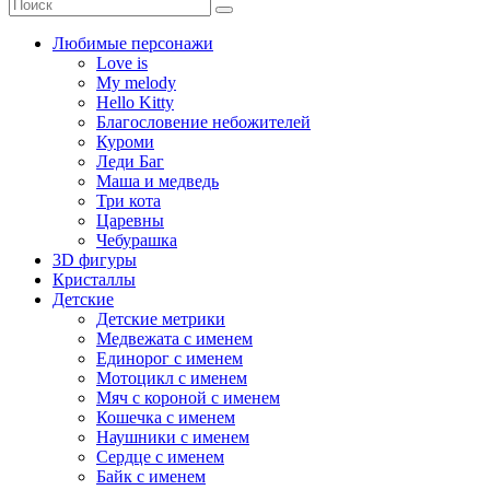
Любимые персонажи
Love is
My melody
Hello Kitty
Благословение небожителей
Куроми
Леди Баг
Маша и медведь
Три кота
Царевны
Чебурашка
3D фигуры
Кристаллы
Детские
Детские метрики
Медвежата с именем
Единорог с именем
Мотоцикл с именем
Мяч с короной с именем
Кошечка с именем
Наушники с именем
Сердце с именем
Байк с именем