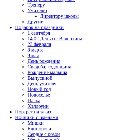
Тренеру
Учителю
Директору школы
Другие
Подарок на праздники
1 сентября
14.02 День св. Валентина
23 февраля
8 марта
9 мая
День рождения
Свадьба, годовщина
Рождение малыша
Выпускной
День учителя
Новый год
Новоселье
Пасха
Хэллоуин
Портрет на заказ
Ночники с именами
Мишки
Единороги
Сердце с розой
Мяч с короной