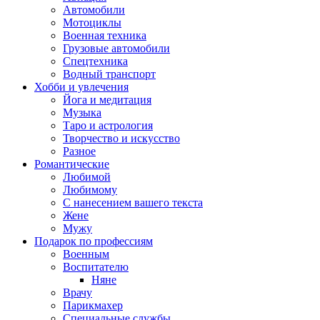
Автомобили
Мотоциклы
Военная техника
Грузовые автомобили
Спецтехника
Водный транспорт
Хобби и увлечения
Йога и медитация
Музыка
Таро и астрология
Творчество и искусство
Разное
Романтические
Любимой
Любимому
С нанесением вашего текста
Жене
Мужу
Подарок по профессиям
Военным
Воспитателю
Няне
Врачу
Парикмахер
Специальные службы