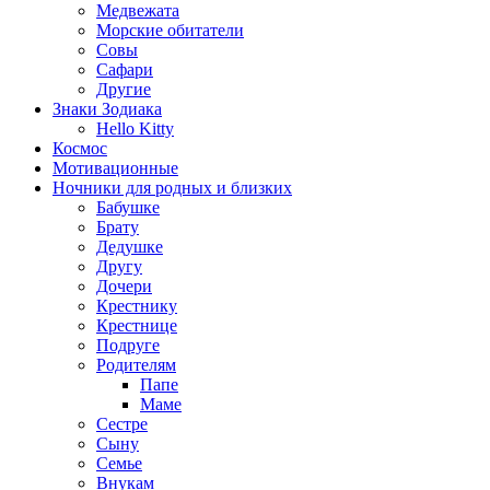
Медвежата
Морские обитатели
Совы
Сафари
Другие
Знаки Зодиака
Hello Kitty
Космос
Мотивационные
Ночники для родных и близких
Бабушке
Брату
Дедушке
Другу
Дочери
Крестнику
Крестнице
Подруге
Родителям
Папе
Маме
Сестре
Сыну
Семье
Внукам