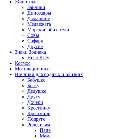
Животные
Зайчики
Динозавры
Домашние
Медвежата
Морские обитатели
Совы
Сафари
Другие
Знаки Зодиака
Hello Kitty
Космос
Мотивационные
Ночники для родных и близких
Бабушке
Брату
Дедушке
Другу
Дочери
Крестнику
Крестнице
Подруге
Родителям
Папе
Маме