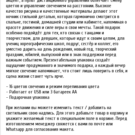
акцент, а пульт дистанционного управления облегчает смену
цветов и управление свечением на расстоянии. Высокое
качество рисунка и качественные материалы делают этот
ночник стильной деталью, которая гармонично смотрится в
спальне, гостиной, домашней студии или кабинете, напоминая о
красоте движения и силе веры в свои мечты. Такой подарок
особенно подойдёт для тех, кто связан с танцами и
творчеством, для девушек, которые идут к своим целям, для
учениц хореографических школ, подруг, сестёр и коллег, его
уместно дарить на день рождения, новый год, творческий
праздник, юбилей, выпускной или в знак поддержки перед
важным событием. Презентабельная упаковка создаёт
ощущение продуманного и значимого подарка, а каждый вечер
мягкое свечение напоминает, что стоит лишь поверить в себя, и
сцена жизни станет чуть ярче.
- 16 цветов свечения и режим переливания цвета
- Работает от USB или 3 батареек АА
- Подарочная упаковка
При желании вы можете изменить текст / добавить на
светильник свою надпись. Для этого добавьте товар в корзину и
укажите желаемый текст в специальном поле в корзине. Перед
изготовлением менеджер свяжется с вами по почте или
Whatsapp для согласования макета.