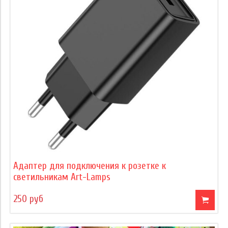
Адаптер для подключения к розетке к
светильникам Art-Lamps
250 руб