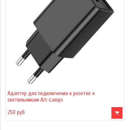
Адаптер для подключения к розетке к
светильникам Art-Lamps
250 руб