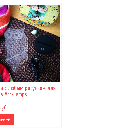
на с любым рисунком для
в Art-Lamps
руб
нее