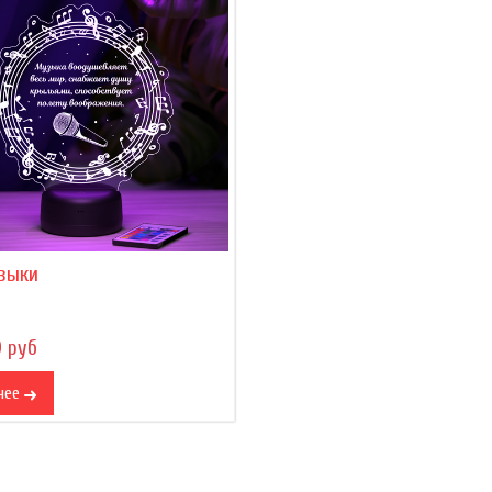
зыки
0 руб
нее