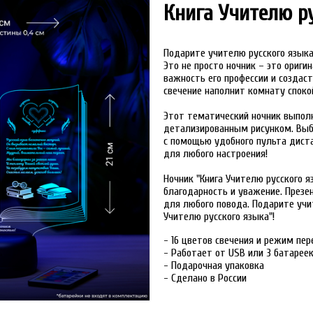
Книга Учителю р
Подарите учителю русского языка 
Это не просто ночник – это ориг
важность его профессии и создас
свечение наполнит комнату спок
Этот тематический ночник выполн
детализированным рисунком. Выби
с помощью удобного пульта дист
для любого настроения!
Ночник "Книга Учителю русского я
благодарность и уважение. През
для любого повода. Подарите учи
Учителю русского языка"!
- 16 цветов свечения и режим пе
- Работает от USB или 3 батарее
- Подарочная упаковка
- Сделано в России