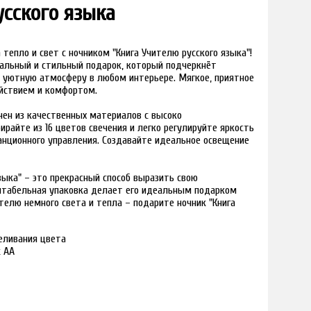
усского языка
тепло и свет с ночником "Книга Учителю русского языка"!
инальный и стильный подарок, который подчеркнёт
т уютную атмосферу в любом интерьере. Мягкое, приятное
ойствием и комфортом.
ен из качественных материалов с высоко
райте из 16 цветов свечения и легко регулируйте яркость
анционного управления. Создавайте идеальное освещение
зыка" – это прекрасный способ выразить свою
ентабельная упаковка делает его идеальным подарком
телю немного света и тепла – подарите ночник "Книга
реливания цвета
к АА