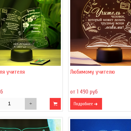
ля учителя
Любимому учителю
уб
от 1 490 руб
Подробнее