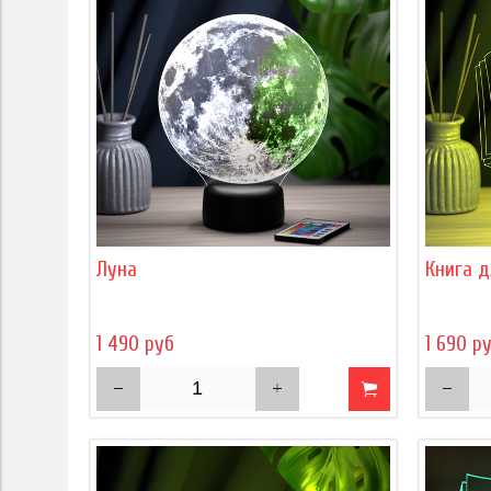
Луна
Книга д
1 490 руб
1 690 р