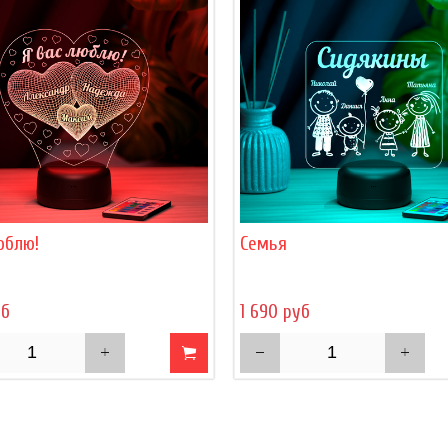
юблю!
Семья
уб
1 690 руб