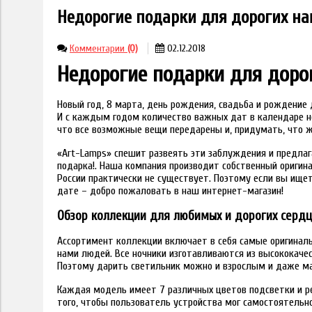
Недорогие подарки для дорогих н
Комментарии
(0)
02.12.2018
Недорогие подарки для доро
Новый год, 8 марта, день рождения, свадьба и рождени
И с каждым годом количество важных дат в календаре н
что все возможные вещи передарены и, придумать, что ж
«Art-Lamps» спешит развеять эти заблуждения и предлаг
подарка!. Наша компания производит собственный оригина
России практически не существует. Поэтому если вы ище
дате – добро пожаловать в наш интернет-магазин!
Обзор коллекции для любимых и дорогих серд
Ассортимент коллекции включает в себя самые оригина
нами людей. Все ночники изготавливаются из высококаче
Поэтому дарить светильник можно и взрослым и даже м
Каждая модель имеет 7 различных цветов подсветки и р
того, чтобы пользователь устройства мог самостоятельно