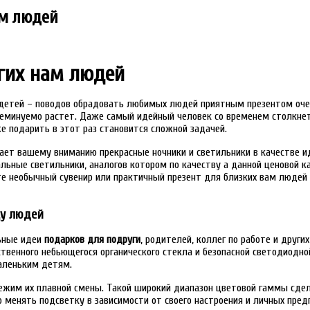
ам людей
гих нам людей
е детей – поводов обрадовать любимых людей приятным презентом оче
еминуемо растет. Даже самый идейный человек со временем столкнет
е подарить в этот раз становится сложной задачей.
ает вашему вниманию прекрасные ночники и светильники в качестве и
льные светильники, аналогов котором по качеству а данной ценовой к
те необычный сувенир или практичный презент для близких вам людей
цу людей
льные идеи
подарков для подруги
, родителей, коллег по работе и друг
ственного небьющегося органического стекла и безопасной светодиодно
аленьким детям.
ежим их плавной смены. Такой широкий диапазон цветовой гаммы сде
 менять подсветку в зависимости от своего настроения и личных пред