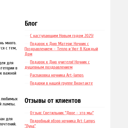
Блог
С наступающим Новым годом 2025!
нь много.
Подарок к Дню Матери: Ночник с
ся с тем,
Поздравлением – Тепло и Уют В Каждый
Дом
Подарок к Дню учителя! Ночник с
деи для
душевным поздравлением
атегории в
 к важной
Распаковка ночника Art-lamps
Подарки в нашей группе Вконтакте
их любимых
Отзывы от клиентов
й лампы.
Отзыв: Светильник "Двое - это мы"
лан для
Подробный обзор ночника Art-Lamps
почтений.
"Луна"