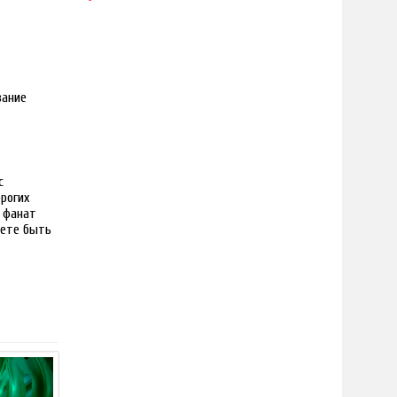
вание
с
рогих
 фанат
жете быть