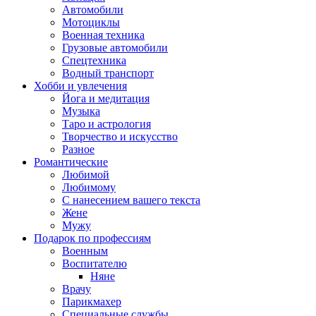
Автомобили
Мотоциклы
Военная техника
Грузовые автомобили
Спецтехника
Водный транспорт
Хобби и увлечения
Йога и медитация
Музыка
Таро и астрология
Творчество и искусство
Разное
Романтические
Любимой
Любимому
С нанесением вашего текста
Жене
Мужу
Подарок по профессиям
Военным
Воспитателю
Няне
Врачу
Парикмахер
Специальные службы