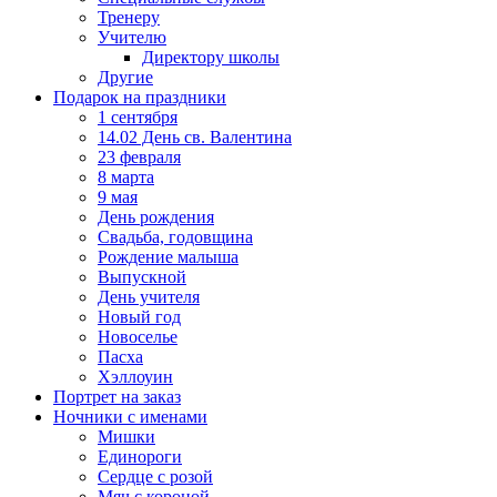
Тренеру
Учителю
Директору школы
Другие
Подарок на праздники
1 сентября
14.02 День св. Валентина
23 февраля
8 марта
9 мая
День рождения
Свадьба, годовщина
Рождение малыша
Выпускной
День учителя
Новый год
Новоселье
Пасха
Хэллоуин
Портрет на заказ
Ночники с именами
Мишки
Единороги
Сердце с розой
Мяч с короной