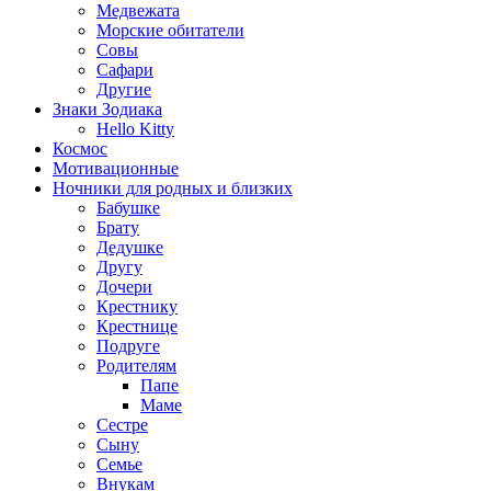
Медвежата
Морские обитатели
Совы
Сафари
Другие
Знаки Зодиака
Hello Kitty
Космос
Мотивационные
Ночники для родных и близких
Бабушке
Брату
Дедушке
Другу
Дочери
Крестнику
Крестнице
Подруге
Родителям
Папе
Маме
Сестре
Сыну
Семье
Внукам