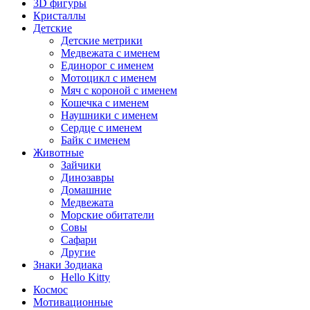
3D фигуры
Кристаллы
Детские
Детские метрики
Медвежата с именем
Единорог с именем
Мотоцикл с именем
Мяч с короной с именем
Кошечка с именем
Наушники с именем
Сердце с именем
Байк с именем
Животные
Зайчики
Динозавры
Домашние
Медвежата
Морские обитатели
Совы
Сафари
Другие
Знаки Зодиака
Hello Kitty
Космос
Мотивационные