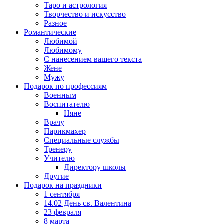
Таро и астрология
Творчество и искусство
Разное
Романтические
Любимой
Любимому
С нанесением вашего текста
Жене
Мужу
Подарок по профессиям
Военным
Воспитателю
Няне
Врачу
Парикмахер
Специальные службы
Тренеру
Учителю
Директору школы
Другие
Подарок на праздники
1 сентября
14.02 День св. Валентина
23 февраля
8 марта