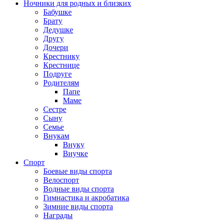
Ночники для родных и близких
Бабушке
Брату
Дедушке
Другу
Дочери
Крестнику
Крестнице
Подруге
Родителям
Папе
Маме
Сестре
Сыну
Семье
Внукам
Внуку
Внучке
Спорт
Боевые виды спорта
Велоспорт
Водные виды спорта
Гимнастика и акробатика
Зимние виды спорта
Награды