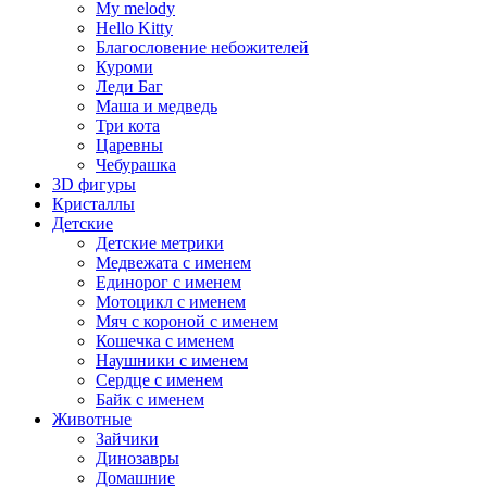
My melody
Hello Kitty
Благословение небожителей
Куроми
Леди Баг
Маша и медведь
Три кота
Царевны
Чебурашка
3D фигуры
Кристаллы
Детские
Детские метрики
Медвежата с именем
Единорог с именем
Мотоцикл с именем
Мяч с короной с именем
Кошечка с именем
Наушники с именем
Сердце с именем
Байк с именем
Животные
Зайчики
Динозавры
Домашние