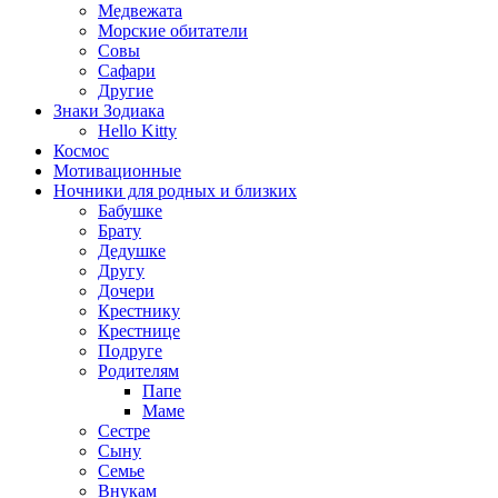
Медвежата
Морские обитатели
Совы
Сафари
Другие
Знаки Зодиака
Hello Kitty
Космос
Мотивационные
Ночники для родных и близких
Бабушке
Брату
Дедушке
Другу
Дочери
Крестнику
Крестнице
Подруге
Родителям
Папе
Маме
Сестре
Сыну
Семье
Внукам