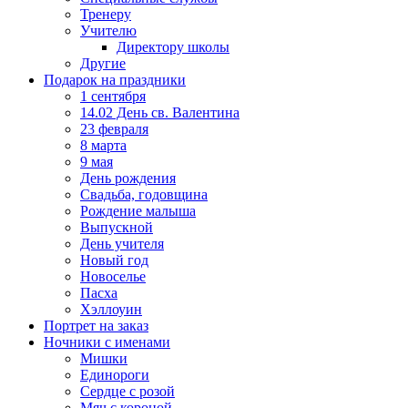
Тренеру
Учителю
Директору школы
Другие
Подарок на праздники
1 сентября
14.02 День св. Валентина
23 февраля
8 марта
9 мая
День рождения
Свадьба, годовщина
Рождение малыша
Выпускной
День учителя
Новый год
Новоселье
Пасха
Хэллоуин
Портрет на заказ
Ночники с именами
Мишки
Единороги
Сердце с розой
Мяч с короной