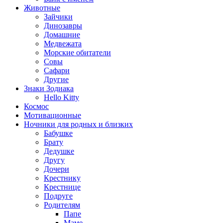
Животные
Зайчики
Динозавры
Домашние
Медвежата
Морские обитатели
Совы
Сафари
Другие
Знаки Зодиака
Hello Kitty
Космос
Мотивационные
Ночники для родных и близких
Бабушке
Брату
Дедушке
Другу
Дочери
Крестнику
Крестнице
Подруге
Родителям
Папе
Маме