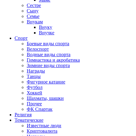
Сестре
Сыну
Семье
Внукам
Внуку
Внучке
Спорт
Боевые виды спорта
Велоспорт
Водные виды спорта
Гимнастика и акробатика
Зимние виды спорта
Награды
Танцы
Фигурное катание
Футбол
Хоккей
Шахматы, шашки
Прочее
ФК Спартак
Религия
Тематические
Известные люди
Криптовалюта