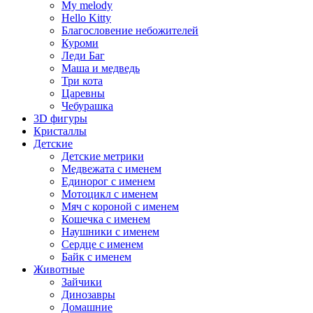
My melody
Hello Kitty
Благословение небожителей
Куроми
Леди Баг
Маша и медведь
Три кота
Царевны
Чебурашка
3D фигуры
Кристаллы
Детские
Детские метрики
Медвежата с именем
Единорог с именем
Мотоцикл с именем
Мяч с короной с именем
Кошечка с именем
Наушники с именем
Сердце с именем
Байк с именем
Животные
Зайчики
Динозавры
Домашние