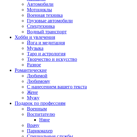
Автомобили
Мотоциклы
Военная техника
Грузовые автомобили
Спецтехника
Водный транспорт
Хобби и увлечения
Йога и медитация
Музыка
Таро и астрология
Творчество и искусство
Разное
Романтические
Любимой
Любимому
С нанесением вашего текста
Жене
Мужу
Подарок по профессиям
Военным
Воспитателю
Няне
Врачу
Парикмахер
Специальные службы