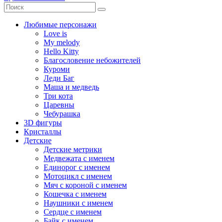
Любимые персонажи
Love is
My melody
Hello Kitty
Благословение небожителей
Куроми
Леди Баг
Маша и медведь
Три кота
Царевны
Чебурашка
3D фигуры
Кристаллы
Детские
Детские метрики
Медвежата с именем
Единорог с именем
Мотоцикл с именем
Мяч с короной с именем
Кошечка с именем
Наушники с именем
Сердце с именем
Байк с именем