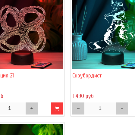
ция 21
Сноубордист
уб
1 490 руб