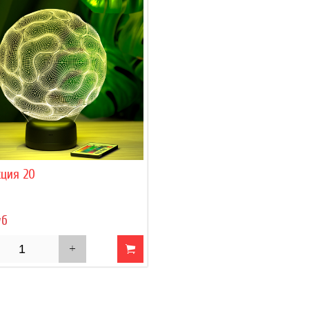
ция 20
уб