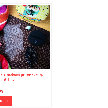
на с любым рисунком для
в Art-Lamps
руб
нее