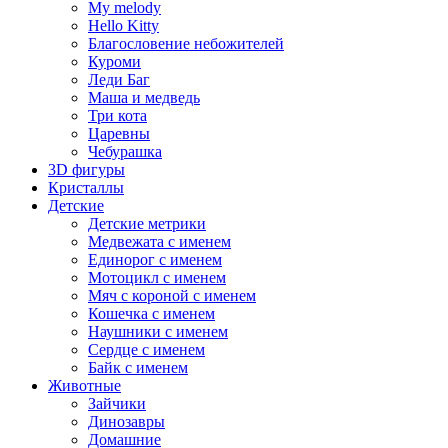
My melody
Hello Kitty
Благословение небожителей
Куроми
Леди Баг
Маша и медведь
Три кота
Царевны
Чебурашка
3D фигуры
Кристаллы
Детские
Детские метрики
Медвежата с именем
Единорог с именем
Мотоцикл с именем
Мяч с короной с именем
Кошечка с именем
Наушники с именем
Сердце с именем
Байк с именем
Животные
Зайчики
Динозавры
Домашние