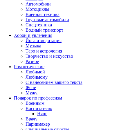
Автомобили
Мотоциклы
Военная техника
Грузовые автомобили
Спецтехника
Водный транспорт
Хобби и увлечения
Йога и медитация
Музыка
Таро и астрология
Творчество и искусство
Разное
Романтические
Любимой
Любимому
С нанесением вашего текста
Жене
Мужу
Подарок по профессиям
Военным
Воспитателю
Няне
Врачу
Парикмахер
Специальные службы