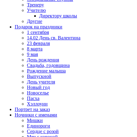
Тренеру
Учителю
Директору школы
Другие
Подарок на праздники
1 сентября
14.02 День св. Валентина
23 февраля
8 марта
9 мая
День рождения
Свадьба, годовщина
Рождение малыша
Выпускной
День учителя
Новый год
Новоселье
Пасха
Хэллоуин
Портрет на заказ
Ночники с именами
Мишки
Единороги
Сердце с розой
Мяч с короной