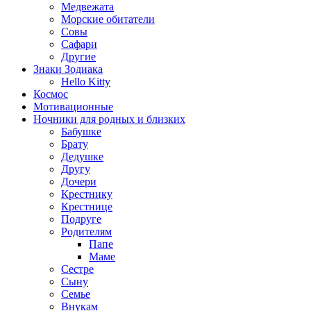
Медвежата
Морские обитатели
Совы
Сафари
Другие
Знаки Зодиака
Hello Kitty
Космос
Мотивационные
Ночники для родных и близких
Бабушке
Брату
Дедушке
Другу
Дочери
Крестнику
Крестнице
Подруге
Родителям
Папе
Маме
Сестре
Сыну
Семье
Внукам