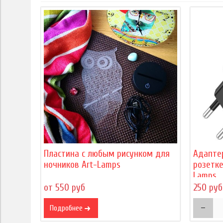
Пластина с любым рисунком для
Адапте
ночников Art-Lamps
розетке
Lamps
от 550 руб
250 руб
Подробнее