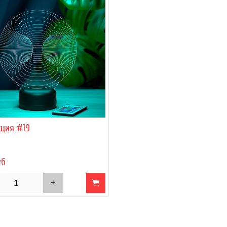
ция #19
уб