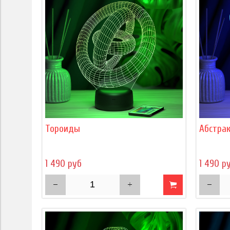
Тороиды
Абстра
1 490 руб
1 490 р