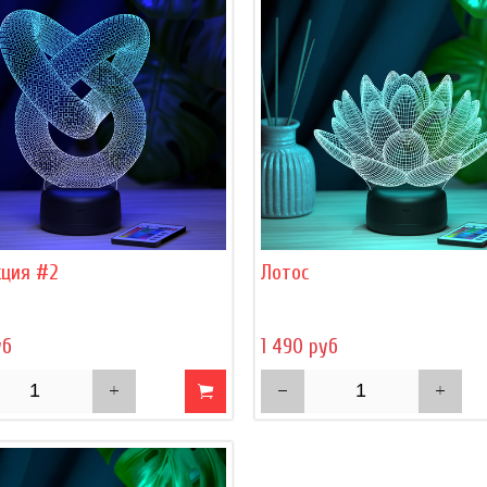
кция #2
Лотос
уб
1 490 руб