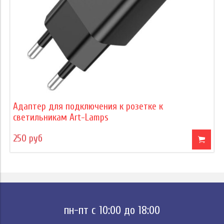
Адаптер для подключения к розетке к
светильникам Art-Lamps
250 руб
пн-пт с 10:00 до 18:00