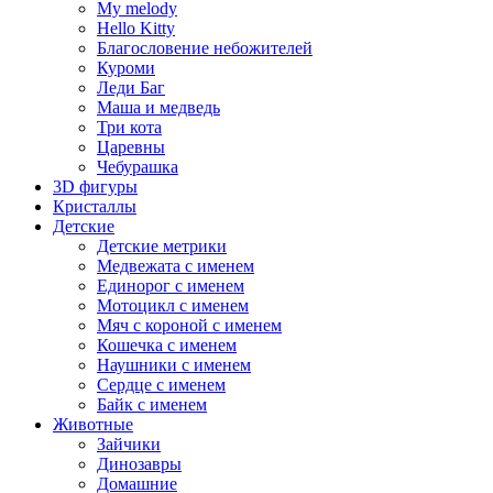
My melody
Hello Kitty
Благословение небожителей
Куроми
Леди Баг
Маша и медведь
Три кота
Царевны
Чебурашка
3D фигуры
Кристаллы
Детские
Детские метрики
Медвежата с именем
Единорог с именем
Мотоцикл с именем
Мяч с короной с именем
Кошечка с именем
Наушники с именем
Сердце с именем
Байк с именем
Животные
Зайчики
Динозавры
Домашние