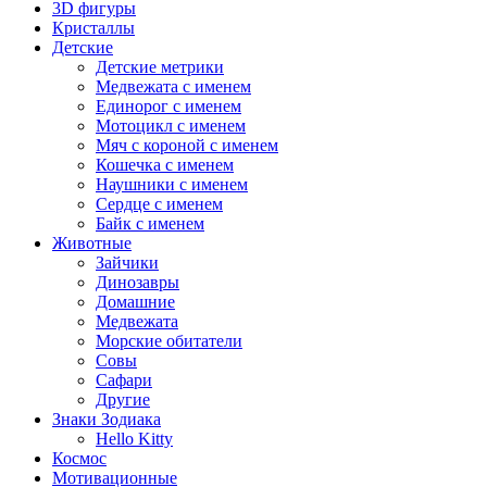
3D фигуры
Кристаллы
Детские
Детские метрики
Медвежата с именем
Единорог с именем
Мотоцикл с именем
Мяч с короной с именем
Кошечка с именем
Наушники с именем
Сердце с именем
Байк с именем
Животные
Зайчики
Динозавры
Домашние
Медвежата
Морские обитатели
Совы
Сафари
Другие
Знаки Зодиака
Hello Kitty
Космос
Мотивационные