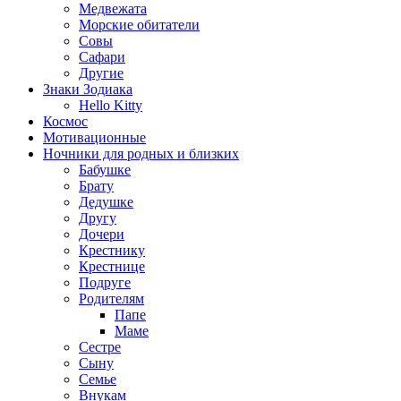
Медвежата
Морские обитатели
Совы
Сафари
Другие
Знаки Зодиака
Hello Kitty
Космос
Мотивационные
Ночники для родных и близких
Бабушке
Брату
Дедушке
Другу
Дочери
Крестнику
Крестнице
Подруге
Родителям
Папе
Маме
Сестре
Сыну
Семье
Внукам