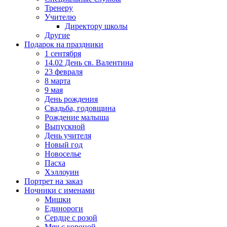
Тренеру
Учителю
Директору школы
Другие
Подарок на праздники
1 сентября
14.02 День св. Валентина
23 февраля
8 марта
9 мая
День рождения
Свадьба, годовщина
Рождение малыша
Выпускной
День учителя
Новый год
Новоселье
Пасха
Хэллоуин
Портрет на заказ
Ночники с именами
Мишки
Единороги
Сердце с розой
Мяч с короной