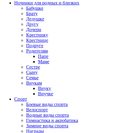
Ночники для родных и близких
Бабушке
Брату
Дедушке
Другу
Дочери
Крестнику
Крестнице
Подруге
Родителям
Папе
Маме
Сестре
Сыну
Семье
Внукам
Внуку
Внучке
Спорт
Боевые виды спорта
Велоспорт
Водные виды спорта
Гимнастика и акробатика
Зимние виды спорта
Награды