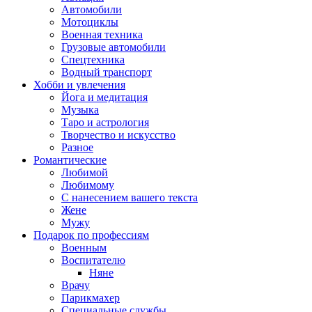
Автомобили
Мотоциклы
Военная техника
Грузовые автомобили
Спецтехника
Водный транспорт
Хобби и увлечения
Йога и медитация
Музыка
Таро и астрология
Творчество и искусство
Разное
Романтические
Любимой
Любимому
С нанесением вашего текста
Жене
Мужу
Подарок по профессиям
Военным
Воспитателю
Няне
Врачу
Парикмахер
Специальные службы