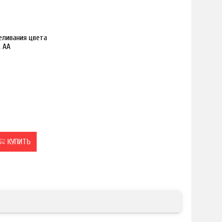
реливания цвета
к АА
КУПИТЬ