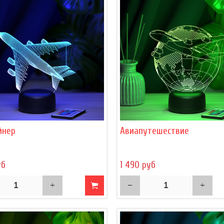
йнер
Авиапутешествие
уб
1 490 руб