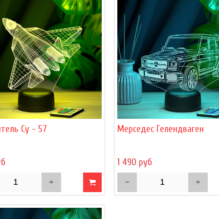
тель Су - 57
Мерседес Гелендваген
уб
1 490 руб