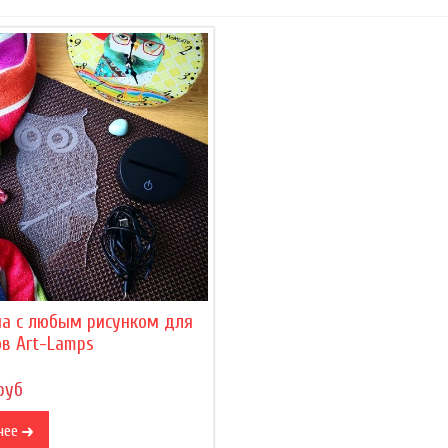
на с любым рисунком для
в Art-Lamps
руб
нее