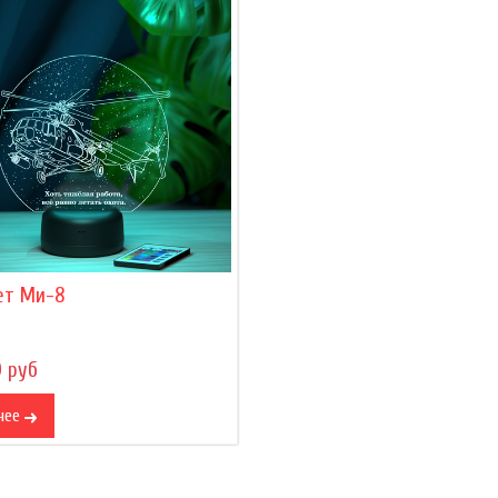
ет Ми-8
0 руб
нее