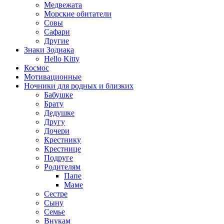
Медвежата
Морские обитатели
Совы
Сафари
Другие
Знаки Зодиака
Hello Kitty
Космос
Мотивационные
Ночники для родных и близких
Бабушке
Брату
Дедушке
Другу
Дочери
Крестнику
Крестнице
Подруге
Родителям
Папе
Маме
Сестре
Сыну
Семье
Внукам