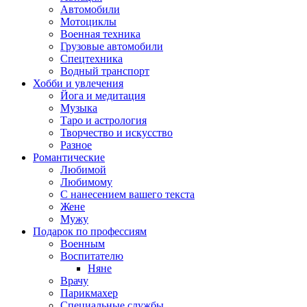
Автомобили
Мотоциклы
Военная техника
Грузовые автомобили
Спецтехника
Водный транспорт
Хобби и увлечения
Йога и медитация
Музыка
Таро и астрология
Творчество и искусство
Разное
Романтические
Любимой
Любимому
С нанесением вашего текста
Жене
Мужу
Подарок по профессиям
Военным
Воспитателю
Няне
Врачу
Парикмахер
Специальные службы