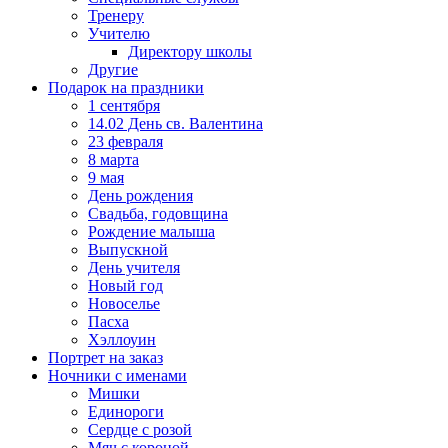
Тренеру
Учителю
Директору школы
Другие
Подарок на праздники
1 сентября
14.02 День св. Валентина
23 февраля
8 марта
9 мая
День рождения
Свадьба, годовщина
Рождение малыша
Выпускной
День учителя
Новый год
Новоселье
Пасха
Хэллоуин
Портрет на заказ
Ночники с именами
Мишки
Единороги
Сердце с розой
Мяч с короной