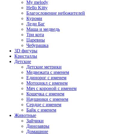
My melody
Hello Kitty
Благословение небожителей
Куроми
Леди Баг
Маша и медведь
Три кота
Царевны
Чебурашка
3D фигуры
Кристаллы
Детские
Детские метрики
Медвежата с именем
Единорог с именем
Мотоцикл с именем
Мяч с короной с именем
Кошечка с именем
Наушники с именем
Сердце с именем
Байк с именем
Животные
Зайчики
Динозавры
Домашние