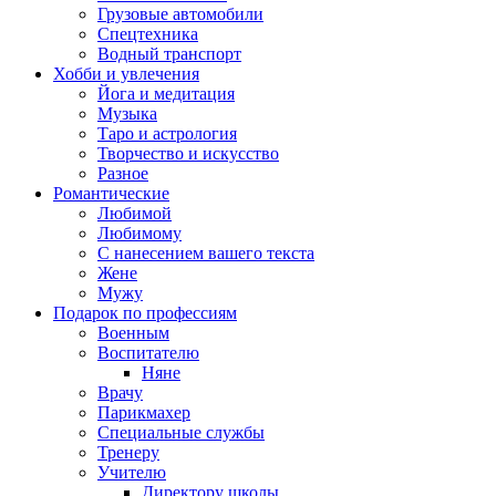
Грузовые автомобили
Спецтехника
Водный транспорт
Хобби и увлечения
Йога и медитация
Музыка
Таро и астрология
Творчество и искусство
Разное
Романтические
Любимой
Любимому
С нанесением вашего текста
Жене
Мужу
Подарок по профессиям
Военным
Воспитателю
Няне
Врачу
Парикмахер
Специальные службы
Тренеру
Учителю
Директору школы