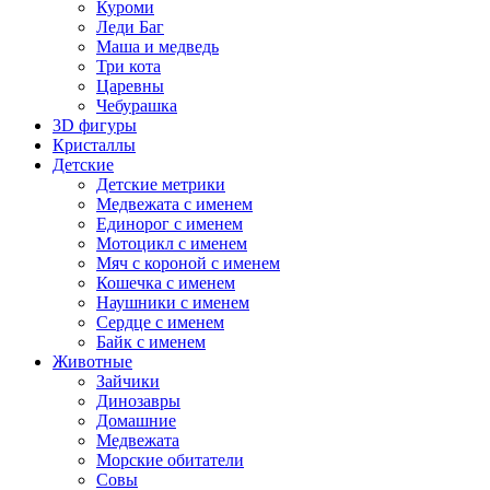
Куроми
Леди Баг
Маша и медведь
Три кота
Царевны
Чебурашка
3D фигуры
Кристаллы
Детские
Детские метрики
Медвежата с именем
Единорог с именем
Мотоцикл с именем
Мяч с короной с именем
Кошечка с именем
Наушники с именем
Сердце с именем
Байк с именем
Животные
Зайчики
Динозавры
Домашние
Медвежата
Морские обитатели
Совы