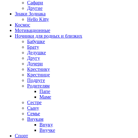
Сафари
Другие
Знаки Зодиака
Hello Kitty
Космос
Мотивационные
Ночники для родных и близких
Бабушке
Брату
Дедушке
Другу
Дочери
Крестнику
Крестнице
Подруге
Родителям
Папе
Маме
Сестре
Сыну
Семье
Внукам
Внуку
Внучке
Спорт