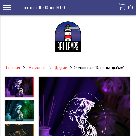
(
0
)
пн-пт с 10:00 до 18:00
Главная
Животные
Другие
Светильник "Конь на дыбах"