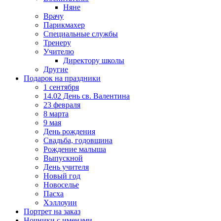
Няне
Врачу
Парикмахер
Специальные службы
Тренеру
Учителю
Директору школы
Другие
Подарок на праздники
1 сентября
14.02 День св. Валентина
23 февраля
8 марта
9 мая
День рождения
Свадьба, годовщина
Рождение малыша
Выпускной
День учителя
Новый год
Новоселье
Пасха
Хэллоуин
Портрет на заказ
Ночники с именами