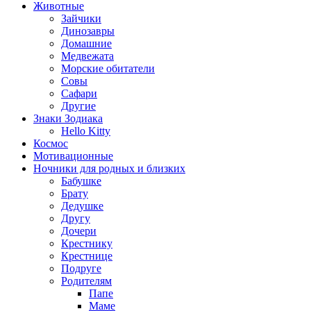
Животные
Зайчики
Динозавры
Домашние
Медвежата
Морские обитатели
Совы
Сафари
Другие
Знаки Зодиака
Hello Kitty
Космос
Мотивационные
Ночники для родных и близких
Бабушке
Брату
Дедушке
Другу
Дочери
Крестнику
Крестнице
Подруге
Родителям
Папе
Маме