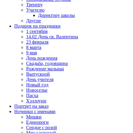
Тренеру
Учителю
Директору школы
Другие
Подарок на праздники
1 сентября
14.02 День св. Валентина
23 февраля
8 марта
9 мая
День рождения
Свадьба, годовщина
Рождение малыша
Выпускной
День учителя
Новый год
Новоселье
Пасха
Хэллоуин
Портрет на заказ
Ночники с именами
Мишки
Единороги
Сердце с розой
Мяч с короной