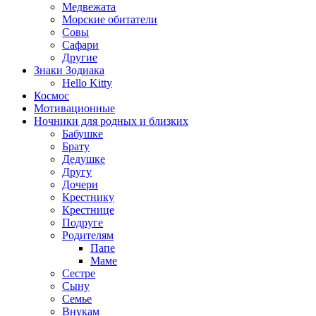
Медвежата
Морские обитатели
Совы
Сафари
Другие
Знаки Зодиака
Hello Kitty
Космос
Мотивационные
Ночники для родных и близких
Бабушке
Брату
Дедушке
Другу
Дочери
Крестнику
Крестнице
Подруге
Родителям
Папе
Маме
Сестре
Сыну
Семье
Внукам