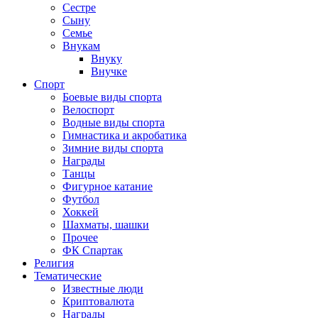
Сестре
Сыну
Семье
Внукам
Внуку
Внучке
Спорт
Боевые виды спорта
Велоспорт
Водные виды спорта
Гимнастика и акробатика
Зимние виды спорта
Награды
Танцы
Фигурное катание
Футбол
Хоккей
Шахматы, шашки
Прочее
ФК Спартак
Религия
Тематические
Известные люди
Криптовалюта
Награды