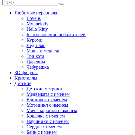
Любимые персонажи
Love is
My melody
Hello Kitty
Благословение небожителей
Куроми
Леди Баг
Маша и медведь
Три кота
Царевны
Чебурашка
3D фигуры
Кристаллы
Детские
Детские метрики
Медвежата с именем
Единорог с именем
Мотоцикл с именем
Мяч с короной с именем
Кошечка с именем
Наушники с именем
Сердце с именем
Байк с именем