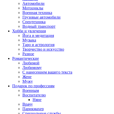
Автомобили
Мотоциклы
Военная техника
Грузовые автомобили
Спецтехника
Водный транспорт
Хобби и увлечения
Йога и медитация
Музыка
Таро и астрология
Творчество и искусство
Разное
Романтические
Любимой
Любимому
С нанесением вашего текста
Жене
Мужу
Подарок по профессиям
Военным
Воспитателю
Няне
Врачу
Парикмахер
Специальные службы