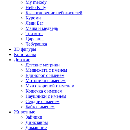
My melody
Hello Kitty
Благословение небожителей
Куроми
Леди Баг
Маша и медведь
Три кота
Царевны
Чебурашка
3D фигуры
Кристаллы
Детские
Детские метрики
Медвежата с именем
Единорог с именем
Мотоцикл с именем
Мяч с короной с именем
Кошечка с именем
Наушники с именем
Сердце с именем
Байк с именем
Животные
Зайчики
Динозавры
Домашние