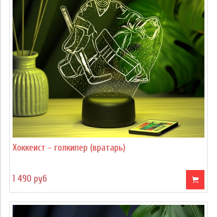
Хоккеист - голкипер (вратарь)
1 490 руб