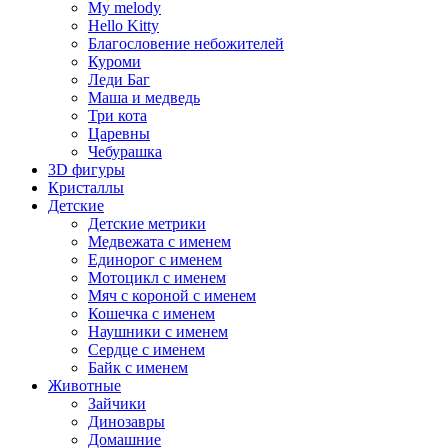
My melody
Hello Kitty
Благословение небожителей
Куроми
Леди Баг
Маша и медведь
Три кота
Царевны
Чебурашка
3D фигуры
Кристаллы
Детские
Детские метрики
Медвежата с именем
Единорог с именем
Мотоцикл с именем
Мяч с короной с именем
Кошечка с именем
Наушники с именем
Сердце с именем
Байк с именем
Животные
Зайчики
Динозавры
Домашние