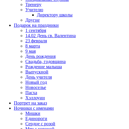
Тренеру
Учителю
Директору школы
Другие
Подарок на праздники
1 сентября
14.02 День св. Валентина
23 февраля
8 марта
9 мая
День рождения
Свадьба, годовщина
Рождение малыша
Выпускной
День учителя
Новый год
Новоселье
Пасха
Хэллоуин
Портрет на заказ
Ночники с именами
Мишки
Единороги
Сердце с розой
Мяч с короной