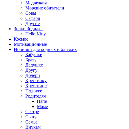
Медвежата
Морские обитатели
Совы
Сафари
Другие
Знаки Зодиака
Hello Kitty
Космос
Мотивационные
Ночники для родных и близких
Бабушке
Брату
Дедушке
Другу
Дочери
Крестнику
Крестнице
Подруге
Родителям
Папе
Маме
Сестре
Сыну
Семье
Внукам