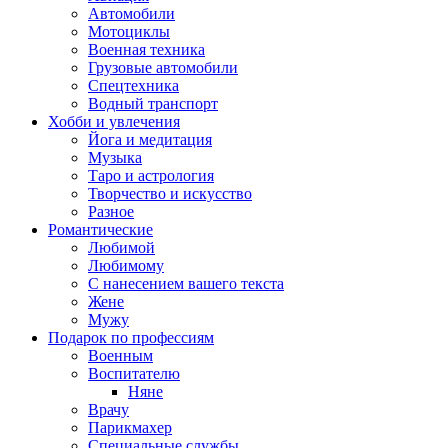
Автомобили
Мотоциклы
Военная техника
Грузовые автомобили
Спецтехника
Водный транспорт
Хобби и увлечения
Йога и медитация
Музыка
Таро и астрология
Творчество и искусство
Разное
Романтические
Любимой
Любимому
С нанесением вашего текста
Жене
Мужу
Подарок по профессиям
Военным
Воспитателю
Няне
Врачу
Парикмахер
Специальные службы