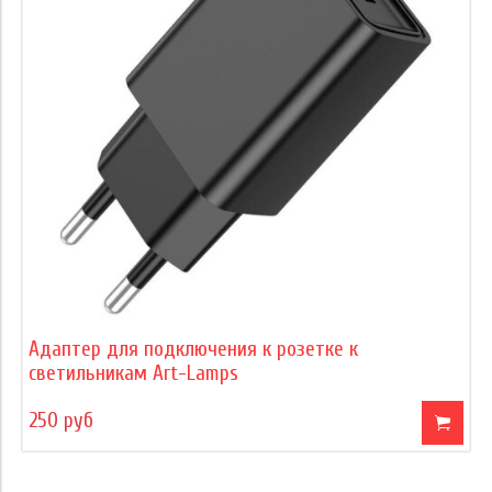
Адаптер для подключения к розетке к
светильникам Art-Lamps
250 руб