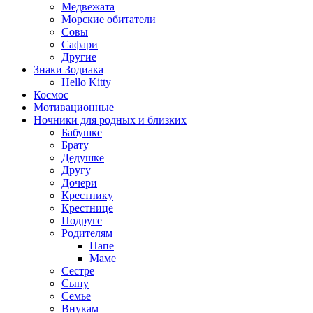
Медвежата
Морские обитатели
Совы
Сафари
Другие
Знаки Зодиака
Hello Kitty
Космос
Мотивационные
Ночники для родных и близких
Бабушке
Брату
Дедушке
Другу
Дочери
Крестнику
Крестнице
Подруге
Родителям
Папе
Маме
Сестре
Сыну
Семье
Внукам