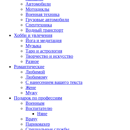
Автомобили
Мотоциклы
Военная техника
Грузовые автомобили
Спецтехника
Водный транспорт
Хобби и увлечения
Йога и медитация
Музыка
Таро и астрология
Творчество и искусство
Разное
Романтические
Любимой
Любимому
С нанесением вашего текста
Жене
Мужу
Подарок по профессиям
Военным
Воспитателю
Няне
Врачу
Парикмахер
Специальные службы