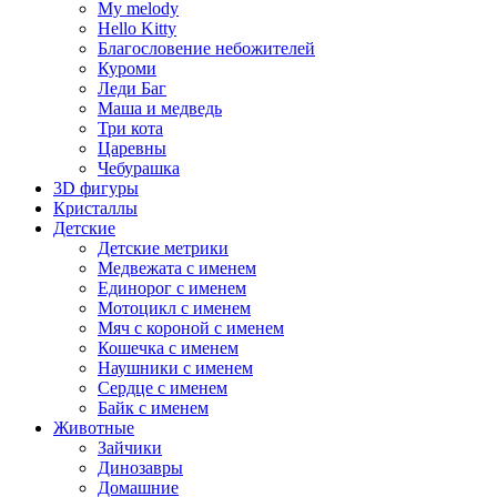
My melody
Hello Kitty
Благословение небожителей
Куроми
Леди Баг
Маша и медведь
Три кота
Царевны
Чебурашка
3D фигуры
Кристаллы
Детские
Детские метрики
Медвежата с именем
Единорог с именем
Мотоцикл с именем
Мяч с короной с именем
Кошечка с именем
Наушники с именем
Сердце с именем
Байк с именем
Животные
Зайчики
Динозавры
Домашние