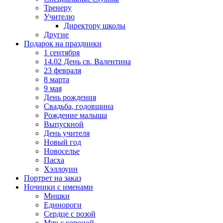
Тренеру
Учителю
Директору школы
Другие
Подарок на праздники
1 сентября
14.02 День св. Валентина
23 февраля
8 марта
9 мая
День рождения
Свадьба, годовщина
Рождение малыша
Выпускной
День учителя
Новый год
Новоселье
Пасха
Хэллоуин
Портрет на заказ
Ночники с именами
Мишки
Единороги
Сердце с розой
Мяч с короной