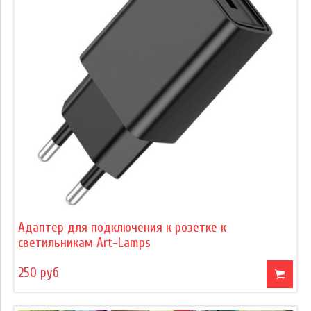
Адаптер для подключения к розетке к
светильникам Art-Lamps
250 руб