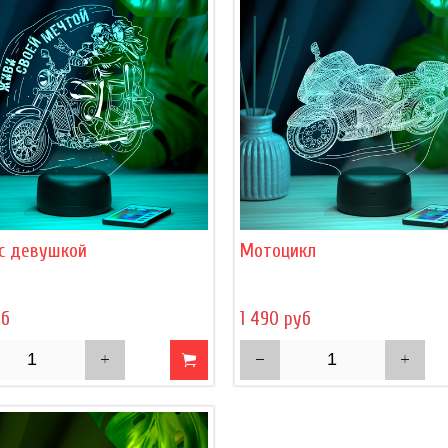
 с девушкой
Мотоцикл
уб
1 490 руб