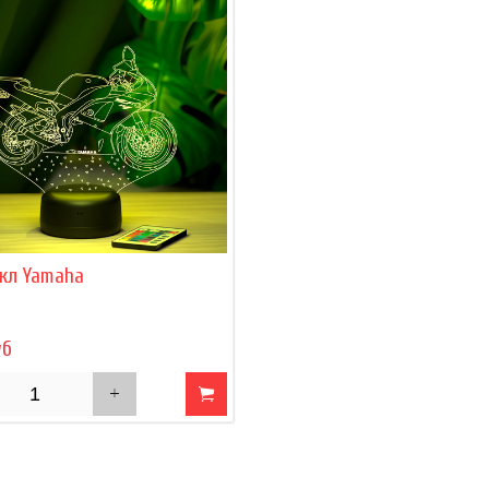
кл Yamaha
уб