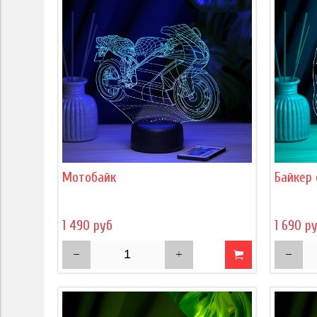
Мотобайк
Байкер
1 490 руб
1 690 р