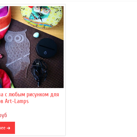
на с любым рисунком для
в Art-Lamps
руб
нее