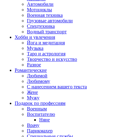
Автомобили
Мотоциклы
Военная техника
Грузовые автомобили
Спецтехника
Водный транспорт
Хобби и увлечения
Йога и медитация
Музыка
Таро и астрология
Творчество и искусство
Разное
Романтические
Любимой
Любимому
С нанесением вашего текста
Жене
Мужу
Подарок по профессиям
Военным
Воспитателю
Няне
Врачу
Парикмахер
Специальные службы