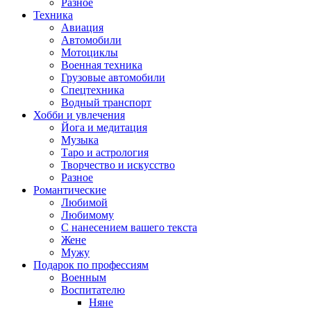
Разное
Техника
Авиация
Автомобили
Мотоциклы
Военная техника
Грузовые автомобили
Спецтехника
Водный транспорт
Хобби и увлечения
Йога и медитация
Музыка
Таро и астрология
Творчество и искусство
Разное
Романтические
Любимой
Любимому
С нанесением вашего текста
Жене
Мужу
Подарок по профессиям
Военным
Воспитателю
Няне