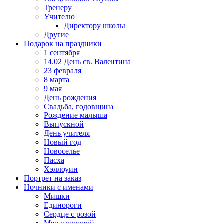
Тренеру
Учителю
Директору школы
Другие
Подарок на праздники
1 сентября
14.02 День св. Валентина
23 февраля
8 марта
9 мая
День рождения
Свадьба, годовщина
Рождение малыша
Выпускной
День учителя
Новый год
Новоселье
Пасха
Хэллоуин
Портрет на заказ
Ночники с именами
Мишки
Единороги
Сердце с розой
Мяч с короной