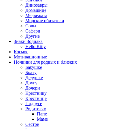
Динозавры
Домашние
Медвежата
Морские обитатели
Совы
Сафари
Другие
Знаки Зодиака
Hello Kitty
Космос
Мотивационные
Ночники для родных и близких
Бабушке
Брату
Дедушке
Другу
Дочери
Крестнику
Крестнице
Подруге
Родителям
Папе
Маме
Сестре