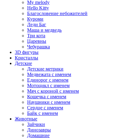
My melody
Hello Kitty
Благословение небожителей
Куроми
Леди Баг
Маша и медведь
Три кота
Царевны
Чебурашка
3D фигуры
Кристаллы
Детские
Детские метрики
Медвежата с именем
Единорог с именем
Мотоцикл с именем
Мяч с короной с именем
Кошечка с именем
Наушники с именем
Сердце с именем
Байк с именем
Животные
Зайчики
Динозавры
Домашние