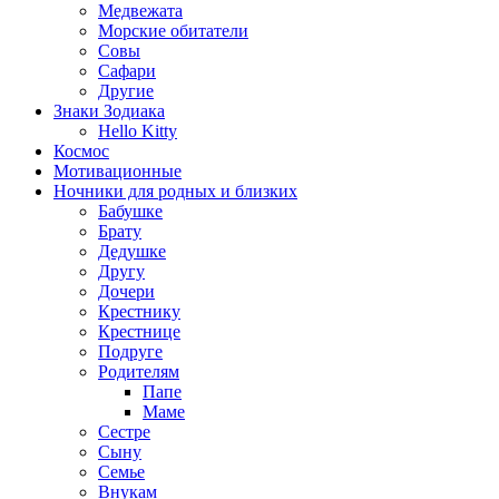
Медвежата
Морские обитатели
Совы
Сафари
Другие
Знаки Зодиака
Hello Kitty
Космос
Мотивационные
Ночники для родных и близких
Бабушке
Брату
Дедушке
Другу
Дочери
Крестнику
Крестнице
Подруге
Родителям
Папе
Маме
Сестре
Сыну
Семье
Внукам