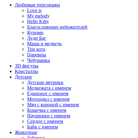
Любимые персонажи
Love is
My melody
Hello Kitty
Благословение небожителей
Куроми
Леди Баг
Маша и медведь
Три кота
Царевны
Чебурашка
3D фигуры
Кристаллы
Детские
Детские метрики
Медвежата с именем
Единорог с именем
Мотоцикл с именем
Мяч с короной с именем
Кошечка с именем
Наушники с именем
Сердце с именем
Байк с именем
Животные
Зайчики