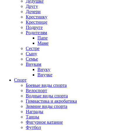
Дедушке
Другу
Дочери
Крестнику
Крестнице
Подруге
Родителям
Папе
Маме
Сестре
Сыну
Семье
Внукам
Внуку
Внучке
Спорт
Боевые виды спорта
Велоспорт
Водные виды спорта
Гимнастика и акробатика
Зимние виды спорта
Награды
Танцы
Фигурное катание
Футбол