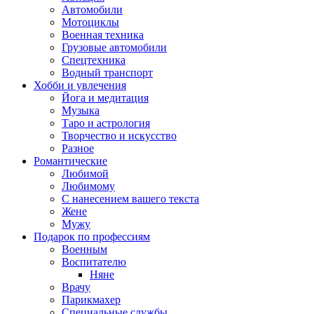
Автомобили
Мотоциклы
Военная техника
Грузовые автомобили
Спецтехника
Водный транспорт
Хобби и увлечения
Йога и медитация
Музыка
Таро и астрология
Творчество и искусство
Разное
Романтические
Любимой
Любимому
С нанесением вашего текста
Жене
Мужу
Подарок по профессиям
Военным
Воспитателю
Няне
Врачу
Парикмахер
Специальные службы