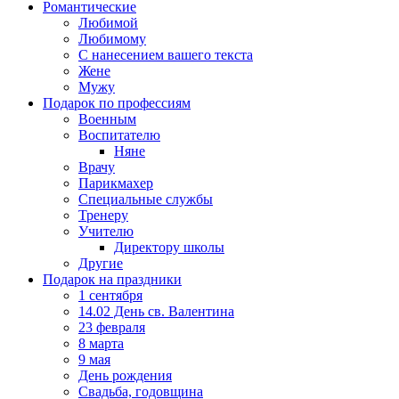
Романтические
Любимой
Любимому
С нанесением вашего текста
Жене
Мужу
Подарок по профессиям
Военным
Воспитателю
Няне
Врачу
Парикмахер
Специальные службы
Тренеру
Учителю
Директору школы
Другие
Подарок на праздники
1 сентября
14.02 День св. Валентина
23 февраля
8 марта
9 мая
День рождения
Свадьба, годовщина