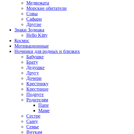
Медвежата
Морские обитатели
Совы
Сафари
Другие
Знаки Зодиака
Hello Kitty
Космос
Мотивационные
Ночники для родных и близких
Бабушке
Брату
Дедушке
Другу
Дочери
Крестнику
Крестнице
Подруге
Родителям
Папе
Маме
Сестре
Сыну
Семье
Внукам