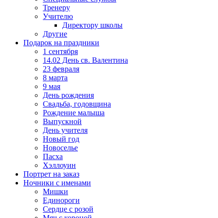
Тренеру
Учителю
Директору школы
Другие
Подарок на праздники
1 сентября
14.02 День св. Валентина
23 февраля
8 марта
9 мая
День рождения
Свадьба, годовщина
Рождение малыша
Выпускной
День учителя
Новый год
Новоселье
Пасха
Хэллоуин
Портрет на заказ
Ночники с именами
Мишки
Единороги
Сердце с розой
Мяч с короной