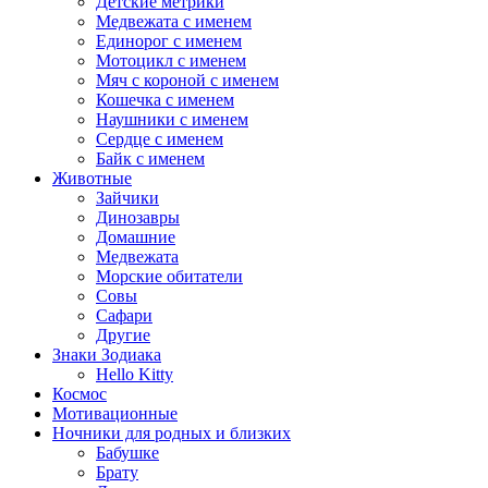
Детские метрики
Медвежата с именем
Единорог с именем
Мотоцикл с именем
Мяч с короной с именем
Кошечка с именем
Наушники с именем
Сердце с именем
Байк с именем
Животные
Зайчики
Динозавры
Домашние
Медвежата
Морские обитатели
Совы
Сафари
Другие
Знаки Зодиака
Hello Kitty
Космос
Мотивационные
Ночники для родных и близких
Бабушке
Брату