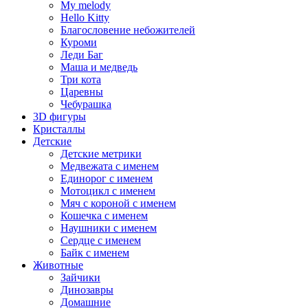
My melody
Hello Kitty
Благословение небожителей
Куроми
Леди Баг
Маша и медведь
Три кота
Царевны
Чебурашка
3D фигуры
Кристаллы
Детские
Детские метрики
Медвежата с именем
Единорог с именем
Мотоцикл с именем
Мяч с короной с именем
Кошечка с именем
Наушники с именем
Сердце с именем
Байк с именем
Животные
Зайчики
Динозавры
Домашние