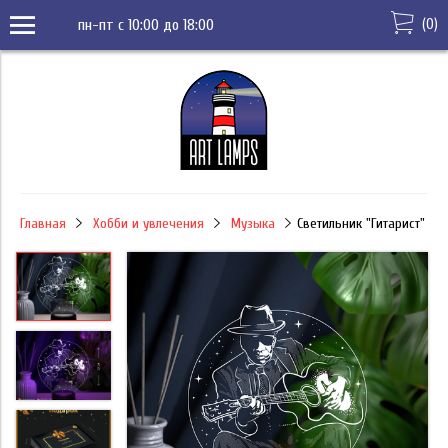
(
0
)
пн-пт с 10:00 до 18:00
Главная
Хобби и увлечения
Музыка
Светильник "Гитарист"