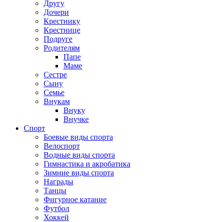
Другу
Дочери
Крестнику
Крестнице
Подруге
Родителям
Папе
Маме
Сестре
Сыну
Семье
Внукам
Внуку
Внучке
Спорт
Боевые виды спорта
Велоспорт
Водные виды спорта
Гимнастика и акробатика
Зимние виды спорта
Награды
Танцы
Фигурное катание
Футбол
Хоккей