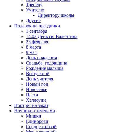
Тренеру
Учителю
Директору школы
Другие
Подарок на праздники
1 сентября
14.02 День св. Валентина
23 февраля
8 марта
9 мая
День рождения
Свадьба, годовщина
Рождение малыша
Выпускной
День учителя
Новый год
Новоселье
Пасха
Хэллоуин
Портрет на заказ
Ночники с именами
Мишки
Единороги
Сердце с розой
Мяч с короной