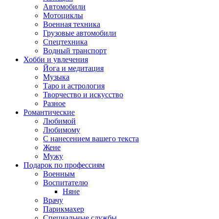
Автомобили
Мотоциклы
Военная техника
Грузовые автомобили
Спецтехника
Водный транспорт
Хобби и увлечения
Йога и медитация
Музыка
Таро и астрология
Творчество и искусство
Разное
Романтические
Любимой
Любимому
С нанесением вашего текста
Жене
Мужу
Подарок по профессиям
Военным
Воспитателю
Няне
Врачу
Парикмахер
Специальные службы