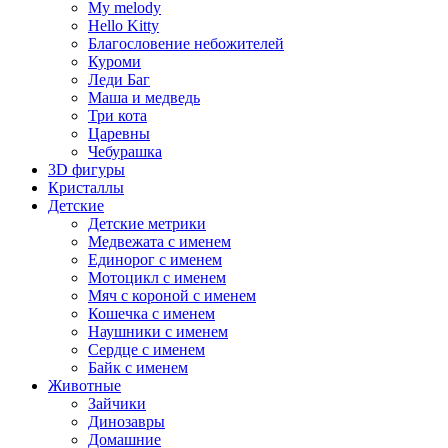
My melody
Hello Kitty
Благословение небожителей
Куроми
Леди Баг
Маша и медведь
Три кота
Царевны
Чебурашка
3D фигуры
Кристаллы
Детские
Детские метрики
Медвежата с именем
Единорог с именем
Мотоцикл с именем
Мяч с короной с именем
Кошечка с именем
Наушники с именем
Сердце с именем
Байк с именем
Животные
Зайчики
Динозавры
Домашние