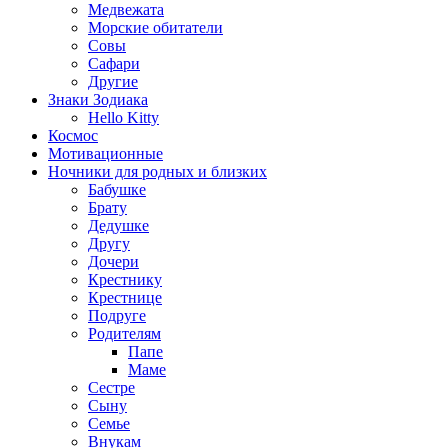
Медвежата
Морские обитатели
Совы
Сафари
Другие
Знаки Зодиака
Hello Kitty
Космос
Мотивационные
Ночники для родных и близких
Бабушке
Брату
Дедушке
Другу
Дочери
Крестнику
Крестнице
Подруге
Родителям
Папе
Маме
Сестре
Сыну
Семье
Внукам