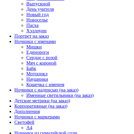
Выпускной
День учителя
Новый год
Новоселье
Пасха
Хэллоуин
Портрет на заказ
Ночники с именами
Мишки
Единороги
Сердце с розой
Мяч с короной
Байк
Мотоцикл
Наушники
Кошечка с именем
Ночники с надписью (на заказ)
Именные светильники (на заказ)
Детские метрики (на заказ)
Корпоративные (на заказ)
Дополнения
Ночники с маркерами
Светофей
А4
Ночники из гималайской соли