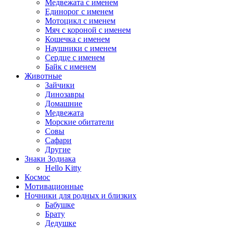
Медвежата с именем
Единорог с именем
Мотоцикл с именем
Мяч с короной с именем
Кошечка с именем
Наушники с именем
Сердце с именем
Байк с именем
Животные
Зайчики
Динозавры
Домашние
Медвежата
Морские обитатели
Совы
Сафари
Другие
Знаки Зодиака
Hello Kitty
Космос
Мотивационные
Ночники для родных и близких
Бабушке
Брату
Дедушке