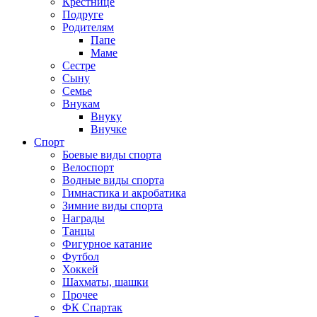
Крестнице
Подруге
Родителям
Папе
Маме
Сестре
Сыну
Семье
Внукам
Внуку
Внучке
Спорт
Боевые виды спорта
Велоспорт
Водные виды спорта
Гимнастика и акробатика
Зимние виды спорта
Награды
Танцы
Фигурное катание
Футбол
Хоккей
Шахматы, шашки
Прочее
ФК Спартак