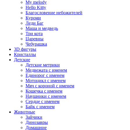
My melody
Hello Kitty
Благословение небожителей
Куроми
Леди Баг
Маша и медведь
Три кота
Царевны
Чебурашка
3D фигуры
Кристаллы
Детские
Детские метрики
Медвежата с именем
Единорог с именем
Мотоцикл с именем
Мяч с короной с именем
Кошечка с именем
Наушники с именем
Сердце с именем
Байк с именем
Животные
Зайчики
Динозавры
Домашние