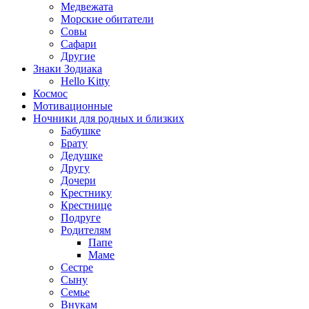
Медвежата
Морские обитатели
Совы
Сафари
Другие
Знаки Зодиака
Hello Kitty
Космос
Мотивационные
Ночники для родных и близких
Бабушке
Брату
Дедушке
Другу
Дочери
Крестнику
Крестнице
Подруге
Родителям
Папе
Маме
Сестре
Сыну
Семье
Внукам