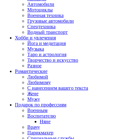
Автомобили
Мотоциклы
Военная техника
Грузовые автомобили
Спецтехника
Водный транспорт
Хобби и увлечения
Йога и медитация
Музыка
Таро и астрология
Творчество и искусство
Разное
Романтические
Любимой
Любимому
С нанесением вашего текста
Жене
Мужу
Подарок по профессиям
Военным
Воспитателю
Няне
Врачу
Парикмахер
Специальные службы