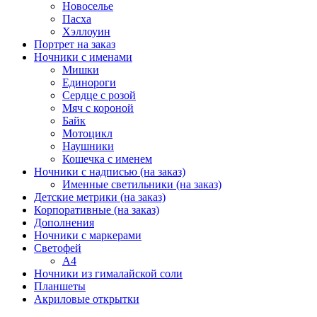
Новоселье
Пасха
Хэллоуин
Портрет на заказ
Ночники с именами
Мишки
Единороги
Сердце с розой
Мяч с короной
Байк
Мотоцикл
Наушники
Кошечка с именем
Ночники с надписью (на заказ)
Именные светильники (на заказ)
Детские метрики (на заказ)
Корпоративные (на заказ)
Дополнения
Ночники с маркерами
Светофей
А4
Ночники из гималайской соли
Планшеты
Акриловые открытки