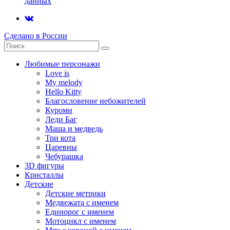
данных
Сделано в России
Любимые персонажи
Love is
My melody
Hello Kitty
Благословение небожителей
Куроми
Леди Баг
Маша и медведь
Три кота
Царевны
Чебурашка
3D фигуры
Кристаллы
Детские
Детские метрики
Медвежата с именем
Единорог с именем
Мотоцикл с именем