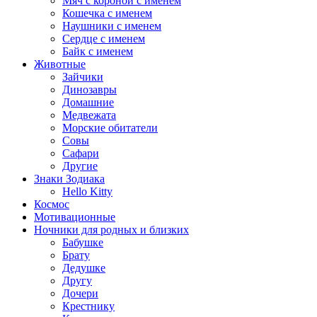
Мяч с короной с именем
Кошечка с именем
Наушники с именем
Сердце с именем
Байк с именем
Животные
Зайчики
Динозавры
Домашние
Медвежата
Морские обитатели
Совы
Сафари
Другие
Знаки Зодиака
Hello Kitty
Космос
Мотивационные
Ночники для родных и близких
Бабушке
Брату
Дедушке
Другу
Дочери
Крестнику