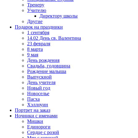
Тренеру
Учителю
Директору школы
Другие
Подарок на праздники
1 сентября
14.02 День св. Валентина
23 февраля
8 марта
9 мая
День рождения
Свадьба, годовщина
Рождение малыша
Выпускной
День учителя
Новый год
Новоселье
Пасха
Хэллоуин
Портрет на заказ
Ночники с именами
Мишки
Единороги
Сердце с розой
Мяч с короной