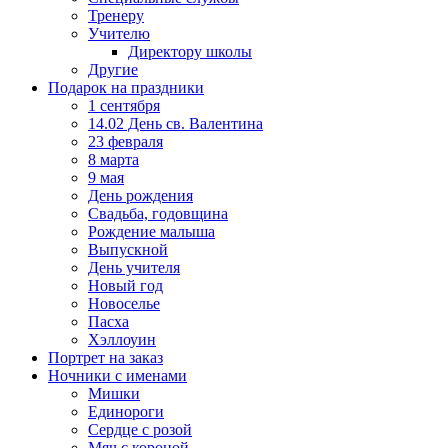
Тренеру
Учителю
Директору школы
Другие
Подарок на праздники
1 сентября
14.02 День св. Валентина
23 февраля
8 марта
9 мая
День рождения
Свадьба, годовщина
Рождение малыша
Выпускной
День учителя
Новый год
Новоселье
Пасха
Хэллоуин
Портрет на заказ
Ночники с именами
Мишки
Единороги
Сердце с розой
Мяч с короной