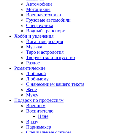
Автомобили
Мотоциклы
Военная техника
Грузовые автомобили
Спецтехника
Водный транспорт
Хобби и увлечения
Йога и медитация
Музыка
Таро и астрология
Творчество и искусство
Разное
Романтические
Любимой
Любимому
С нанесением вашего текста
Жене
Мужу
Подарок по профессиям
Военным
Воспитателю
Няне
Врачу
Парикмахер
Специальные службы