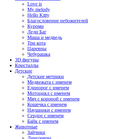
Love is
My melody
Hello Kitty
Благословение небожителей
Куроми
Леди Баг
Маша и медведь
Три кота
Царевны
Чебурашка
3D фигуры
Кристаллы
Детские
Детские метрики
Медвежата с именем
Единорог с именем
Мотоцикл с именем
Мяч с короной с именем
Кошечка с именем
Наушники с именем
Сердце с именем
Байк с именем
Животные
Зайчики
Динозавры