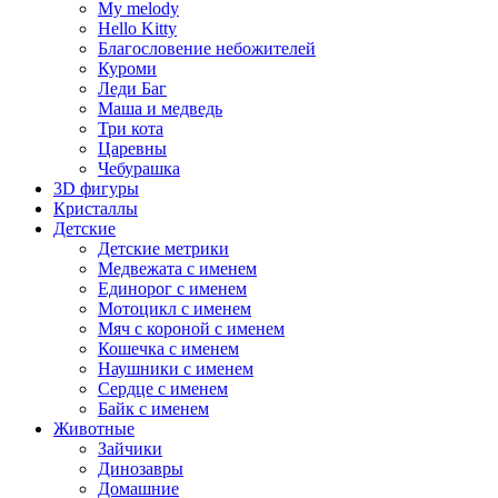
My melody
Hello Kitty
Благословение небожителей
Куроми
Леди Баг
Маша и медведь
Три кота
Царевны
Чебурашка
3D фигуры
Кристаллы
Детские
Детские метрики
Медвежата с именем
Единорог с именем
Мотоцикл с именем
Мяч с короной с именем
Кошечка с именем
Наушники с именем
Сердце с именем
Байк с именем
Животные
Зайчики
Динозавры
Домашние