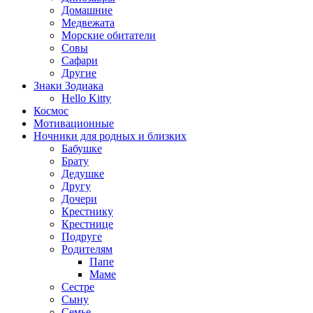
Домашние
Медвежата
Морские обитатели
Совы
Сафари
Другие
Знаки Зодиака
Hello Kitty
Космос
Мотивационные
Ночники для родных и близких
Бабушке
Брату
Дедушке
Другу
Дочери
Крестнику
Крестнице
Подруге
Родителям
Папе
Маме
Сестре
Сыну
Семье