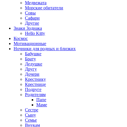
Медвежата
Морские обитатели
Совы
Сафари
Другие
Знаки Зодиака
Hello Kitty
Космос
Мотивационные
Ночники для родных и близких
Бабушке
Брату
Дедушке
Другу
Дочери
Крестнику
Крестнице
Подруге
Родителям
Папе
Маме
Сестре
Сыну
Семье
Внукам