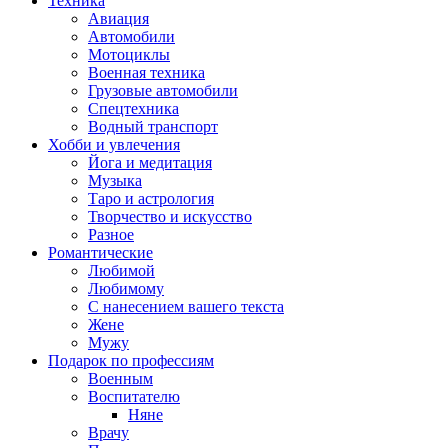
Техника
Авиация
Автомобили
Мотоциклы
Военная техника
Грузовые автомобили
Спецтехника
Водный транспорт
Хобби и увлечения
Йога и медитация
Музыка
Таро и астрология
Творчество и искусство
Разное
Романтические
Любимой
Любимому
С нанесением вашего текста
Жене
Мужу
Подарок по профессиям
Военным
Воспитателю
Няне
Врачу