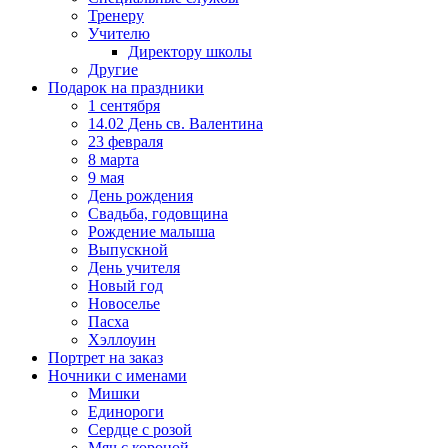
Тренеру
Учителю
Директору школы
Другие
Подарок на праздники
1 сентября
14.02 День св. Валентина
23 февраля
8 марта
9 мая
День рождения
Свадьба, годовщина
Рождение малыша
Выпускной
День учителя
Новый год
Новоселье
Пасха
Хэллоуин
Портрет на заказ
Ночники с именами
Мишки
Единороги
Сердце с розой
Мяч с короной