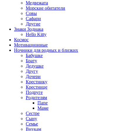
Медвежата
Морские обитатели
Совы
Сафари
Другие
Знаки Зодиака
Hello Kitty
Космос
Мотивационные
Ночники для родных и близких
Бабушке
Брату
Дедушке
Другу
Дочери
Крестнику
Крестнице
Подруге
Родителям
Папе
Маме
Сестре
Сыну
Семье
Внукам