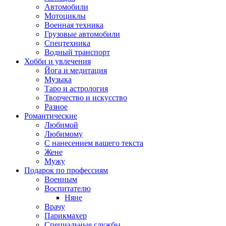
Автомобили
Мотоциклы
Военная техника
Грузовые автомобили
Спецтехника
Водный транспорт
Хобби и увлечения
Йога и медитация
Музыка
Таро и астрология
Творчество и искусство
Разное
Романтические
Любимой
Любимому
С нанесением вашего текста
Жене
Мужу
Подарок по профессиям
Военным
Воспитателю
Няне
Врачу
Парикмахер
Специальные службы