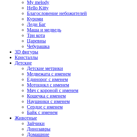
My melody
Hello Kitty
Благословение небожителей
Куроми
Леди Баг
Маша и медведь
Три кота
Царевны
Чебурашка
3D фигуры
Кристаллы
Детские
Детские метрики
Медвежата с именем
Единорог с именем
Мотоцикл с именем
Мяч с короной с именем
Кошечка с именем
Наушники с именем
Сердце с именем
Байк с именем
Животные
Зайчики
Динозавры
Домашние