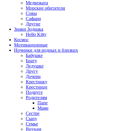
Медвежата
Морские обитатели
Совы
Сафари
Другие
Знаки Зодиака
Hello Kitty
Космос
Мотивационные
Ночники для родных и близких
Бабушке
Брату
Дедушке
Другу
Дочери
Крестнику
Крестнице
Подруге
Родителям
Папе
Маме
Сестре
Сыну
Семье
Внукам