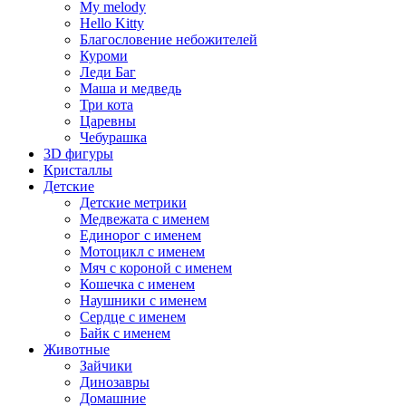
My melody
Hello Kitty
Благословение небожителей
Куроми
Леди Баг
Маша и медведь
Три кота
Царевны
Чебурашка
3D фигуры
Кристаллы
Детские
Детские метрики
Медвежата с именем
Единорог с именем
Мотоцикл с именем
Мяч с короной с именем
Кошечка с именем
Наушники с именем
Сердце с именем
Байк с именем
Животные
Зайчики
Динозавры
Домашние