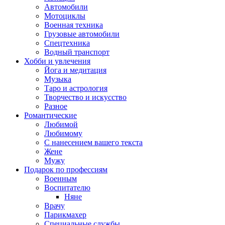
Автомобили
Мотоциклы
Военная техника
Грузовые автомобили
Спецтехника
Водный транспорт
Хобби и увлечения
Йога и медитация
Музыка
Таро и астрология
Творчество и искусство
Разное
Романтические
Любимой
Любимому
С нанесением вашего текста
Жене
Мужу
Подарок по профессиям
Военным
Воспитателю
Няне
Врачу
Парикмахер
Специальные службы