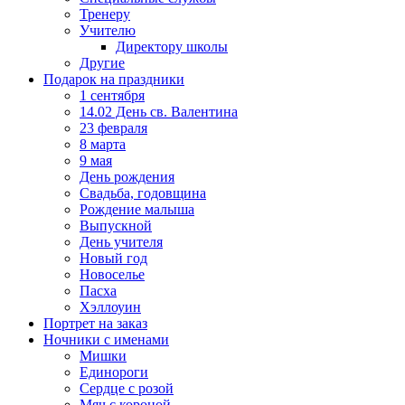
Тренеру
Учителю
Директору школы
Другие
Подарок на праздники
1 сентября
14.02 День св. Валентина
23 февраля
8 марта
9 мая
День рождения
Свадьба, годовщина
Рождение малыша
Выпускной
День учителя
Новый год
Новоселье
Пасха
Хэллоуин
Портрет на заказ
Ночники с именами
Мишки
Единороги
Сердце с розой
Мяч с короной