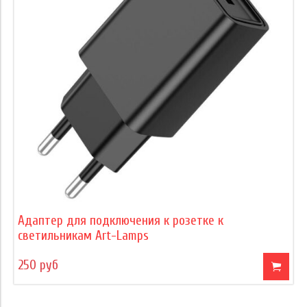
Адаптер для подключения к розетке к
светильникам Art-Lamps
250 руб