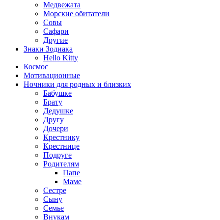
Медвежата
Морские обитатели
Совы
Сафари
Другие
Знаки Зодиака
Hello Kitty
Космос
Мотивационные
Ночники для родных и близких
Бабушке
Брату
Дедушке
Другу
Дочери
Крестнику
Крестнице
Подруге
Родителям
Папе
Маме
Сестре
Сыну
Семье
Внукам