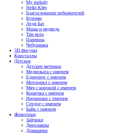
My melody
Hello Kitty
Благословение небожителей
Куроми
Леди Баг
Маша и медведь
Три кота
Царевны
Чебурашка
3D фигуры
Кристаллы
Детские
Детские метрики
Медвежата с именем
Единорог с именем
Мотоцикл с именем
Мяч с короной с именем
Кошечка с именем
Наушники с именем
Сердце с именем
Байк с именем
Животные
Зайчики
Динозавры
Домашние