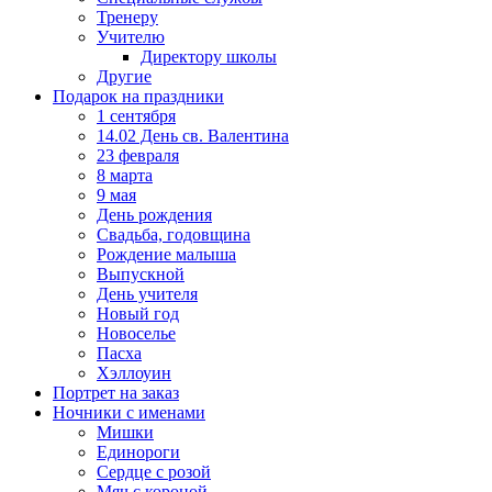
Тренеру
Учителю
Директору школы
Другие
Подарок на праздники
1 сентября
14.02 День св. Валентина
23 февраля
8 марта
9 мая
День рождения
Свадьба, годовщина
Рождение малыша
Выпускной
День учителя
Новый год
Новоселье
Пасха
Хэллоуин
Портрет на заказ
Ночники с именами
Мишки
Единороги
Сердце с розой
Мяч с короной