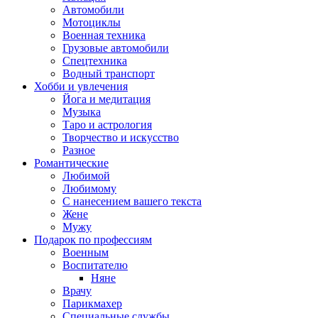
Автомобили
Мотоциклы
Военная техника
Грузовые автомобили
Спецтехника
Водный транспорт
Хобби и увлечения
Йога и медитация
Музыка
Таро и астрология
Творчество и искусство
Разное
Романтические
Любимой
Любимому
С нанесением вашего текста
Жене
Мужу
Подарок по профессиям
Военным
Воспитателю
Няне
Врачу
Парикмахер
Специальные службы