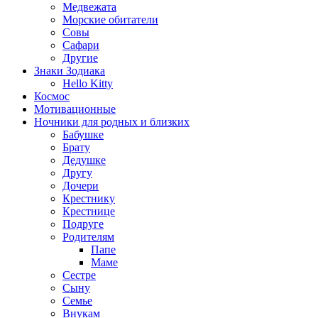
Медвежата
Морские обитатели
Совы
Сафари
Другие
Знаки Зодиака
Hello Kitty
Космос
Мотивационные
Ночники для родных и близких
Бабушке
Брату
Дедушке
Другу
Дочери
Крестнику
Крестнице
Подруге
Родителям
Папе
Маме
Сестре
Сыну
Семье
Внукам