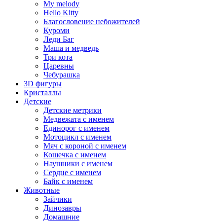
My melody
Hello Kitty
Благословение небожителей
Куроми
Леди Баг
Маша и медведь
Три кота
Царевны
Чебурашка
3D фигуры
Кристаллы
Детские
Детские метрики
Медвежата с именем
Единорог с именем
Мотоцикл с именем
Мяч с короной с именем
Кошечка с именем
Наушники с именем
Сердце с именем
Байк с именем
Животные
Зайчики
Динозавры
Домашние