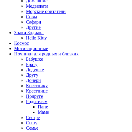
Домашние
Медвежата
Морские обитатели
Совы
Сафари
Другие
Знаки Зодиака
Hello Kitty
Космос
Мотивационные
Ночники для родных и близких
Бабушке
Брату
Дедушке
Другу
Дочери
Крестнику
Крестнице
Подруге
Родителям
Папе
Маме
Сестре
Сыну
Семье