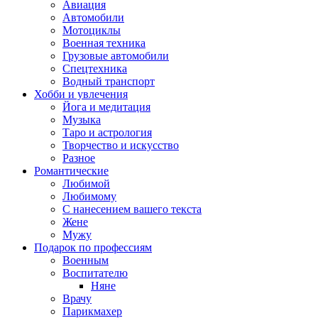
Авиация
Автомобили
Мотоциклы
Военная техника
Грузовые автомобили
Спецтехника
Водный транспорт
Хобби и увлечения
Йога и медитация
Музыка
Таро и астрология
Творчество и искусство
Разное
Романтические
Любимой
Любимому
С нанесением вашего текста
Жене
Мужу
Подарок по профессиям
Военным
Воспитателю
Няне
Врачу
Парикмахер