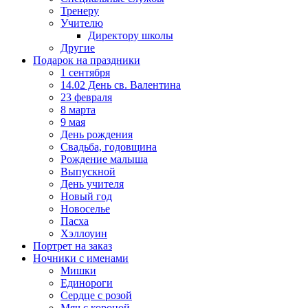
Тренеру
Учителю
Директору школы
Другие
Подарок на праздники
1 сентября
14.02 День св. Валентина
23 февраля
8 марта
9 мая
День рождения
Свадьба, годовщина
Рождение малыша
Выпускной
День учителя
Новый год
Новоселье
Пасха
Хэллоуин
Портрет на заказ
Ночники с именами
Мишки
Единороги
Сердце с розой
Мяч с короной