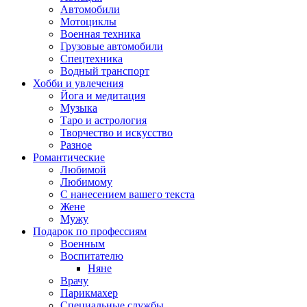
Автомобили
Мотоциклы
Военная техника
Грузовые автомобили
Спецтехника
Водный транспорт
Хобби и увлечения
Йога и медитация
Музыка
Таро и астрология
Творчество и искусство
Разное
Романтические
Любимой
Любимому
С нанесением вашего текста
Жене
Мужу
Подарок по профессиям
Военным
Воспитателю
Няне
Врачу
Парикмахер
Специальные службы