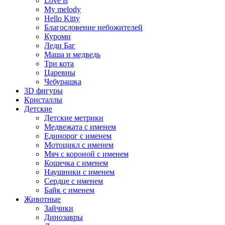
Love is
My melody
Hello Kitty
Благословение небожителей
Куроми
Леди Баг
Маша и медведь
Три кота
Царевны
Чебурашка
3D фигуры
Кристаллы
Детские
Детские метрики
Медвежата с именем
Единорог с именем
Мотоцикл с именем
Мяч с короной с именем
Кошечка с именем
Наушники с именем
Сердце с именем
Байк с именем
Животные
Зайчики
Динозавры