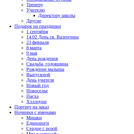
Тренеру
Учителю
Директору школы
Другие
Подарок на праздники
1 сентября
14.02 День св. Валентина
23 февраля
8 марта
9 мая
День рождения
Свадьба, годовщина
Рождение малыша
Выпускной
День учителя
Новый год
Новоселье
Пасха
Хэллоуин
Портрет на заказ
Ночники с именами
Мишки
Единороги
Сердце с розой
Мяч с короной