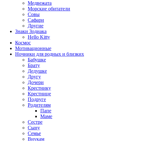
Медвежата
Морские обитатели
Совы
Сафари
Другие
Знаки Зодиака
Hello Kitty
Космос
Мотивационные
Ночники для родных и близких
Бабушке
Брату
Дедушке
Другу
Дочери
Крестнику
Крестнице
Подруге
Родителям
Папе
Маме
Сестре
Сыну
Семье
Внукам