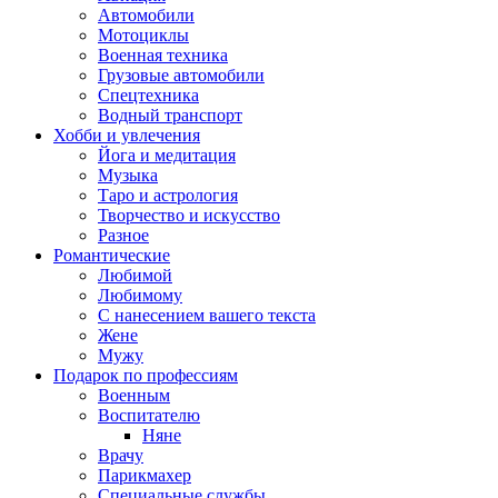
Автомобили
Мотоциклы
Военная техника
Грузовые автомобили
Спецтехника
Водный транспорт
Хобби и увлечения
Йога и медитация
Музыка
Таро и астрология
Творчество и искусство
Разное
Романтические
Любимой
Любимому
С нанесением вашего текста
Жене
Мужу
Подарок по профессиям
Военным
Воспитателю
Няне
Врачу
Парикмахер
Специальные службы