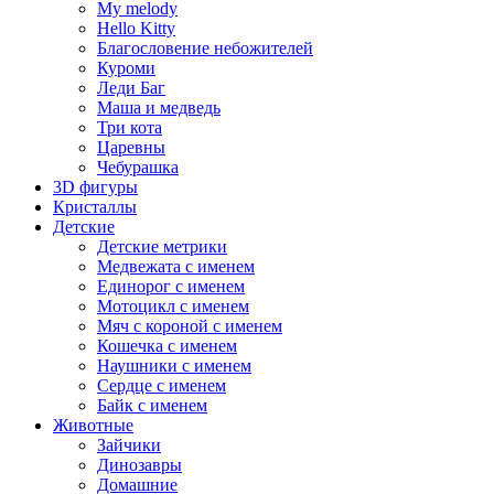
My melody
Hello Kitty
Благословение небожителей
Куроми
Леди Баг
Маша и медведь
Три кота
Царевны
Чебурашка
3D фигуры
Кристаллы
Детские
Детские метрики
Медвежата с именем
Единорог с именем
Мотоцикл с именем
Мяч с короной с именем
Кошечка с именем
Наушники с именем
Сердце с именем
Байк с именем
Животные
Зайчики
Динозавры
Домашние