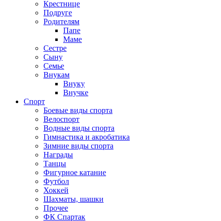
Крестнице
Подруге
Родителям
Папе
Маме
Сестре
Сыну
Семье
Внукам
Внуку
Внучке
Спорт
Боевые виды спорта
Велоспорт
Водные виды спорта
Гимнастика и акробатика
Зимние виды спорта
Награды
Танцы
Фигурное катание
Футбол
Хоккей
Шахматы, шашки
Прочее
ФК Спартак