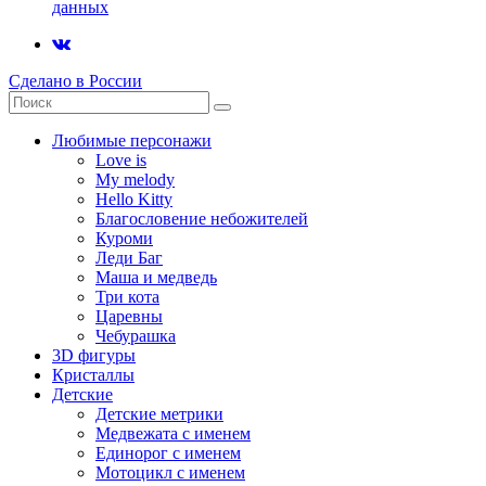
данных
Сделано в России
Любимые персонажи
Love is
My melody
Hello Kitty
Благословение небожителей
Куроми
Леди Баг
Маша и медведь
Три кота
Царевны
Чебурашка
3D фигуры
Кристаллы
Детские
Детские метрики
Медвежата с именем
Единорог с именем
Мотоцикл с именем