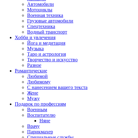
Автомобили
Мотоциклы
Военная техника
Грузовые автомобили
Спецтехника
Водный транспорт
Хобби и увлечения
Йога и медитация
Музыка
Таро и астрология
Творчество и искусство
Разное
Романтические
Любимой
Любимому
С нанесением вашего текста
Жене
Мужу
Подарок по профессиям
Военным
Воспитателю
Няне
Врачу
Парикмахер
Специальные службы