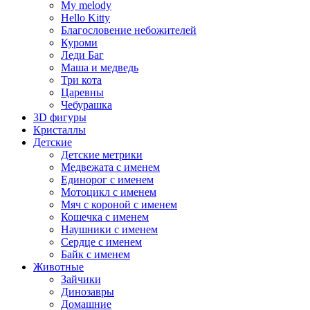
My melody
Hello Kitty
Благословение небожителей
Куроми
Леди Баг
Маша и медведь
Три кота
Царевны
Чебурашка
3D фигуры
Кристаллы
Детские
Детские метрики
Медвежата с именем
Единорог с именем
Мотоцикл с именем
Мяч с короной с именем
Кошечка с именем
Наушники с именем
Сердце с именем
Байк с именем
Животные
Зайчики
Динозавры
Домашние