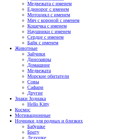
Медвежата с именем
Единорог с именем
Мотоцикл с именем
Мяч с короной с именем
Кошечка с именем
Наушники с именем
Сердце с именем
Байк с именем
Животные
Зайчики
Динозавры
Домашние
Медвежата
Морские обитатели
Совы
Сафари
Другие
Знаки Зодиака
Hello Kitty
Космос
Мотивационные
Ночники для родных и близких
Бабушке
Брату
Дедушке