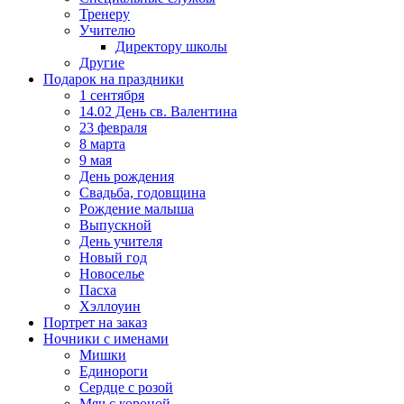
Тренеру
Учителю
Директору школы
Другие
Подарок на праздники
1 сентября
14.02 День св. Валентина
23 февраля
8 марта
9 мая
День рождения
Свадьба, годовщина
Рождение малыша
Выпускной
День учителя
Новый год
Новоселье
Пасха
Хэллоуин
Портрет на заказ
Ночники с именами
Мишки
Единороги
Сердце с розой
Мяч с короной