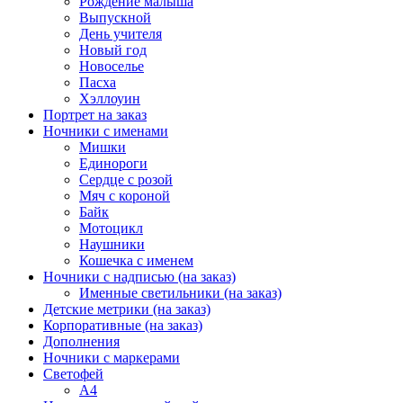
Рождение малыша
Выпускной
День учителя
Новый год
Новоселье
Пасха
Хэллоуин
Портрет на заказ
Ночники с именами
Мишки
Единороги
Сердце с розой
Мяч с короной
Байк
Мотоцикл
Наушники
Кошечка с именем
Ночники с надписью (на заказ)
Именные светильники (на заказ)
Детские метрики (на заказ)
Корпоративные (на заказ)
Дополнения
Ночники с маркерами
Светофей
А4