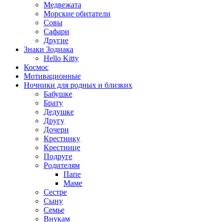
Медвежата
Морские обитатели
Совы
Сафари
Другие
Знаки Зодиака
Hello Kitty
Космос
Мотивационные
Ночники для родных и близких
Бабушке
Брату
Дедушке
Другу
Дочери
Крестнику
Крестнице
Подруге
Родителям
Папе
Маме
Сестре
Сыну
Семье
Внукам