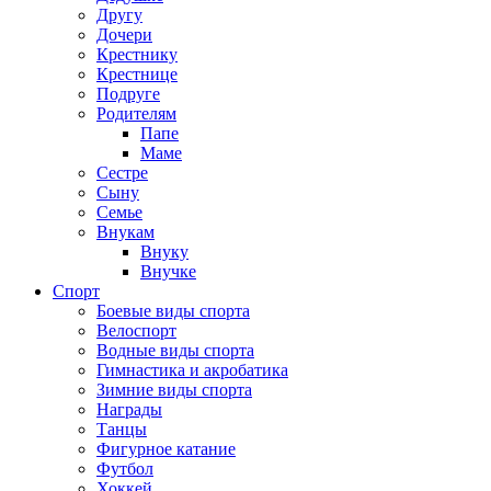
Другу
Дочери
Крестнику
Крестнице
Подруге
Родителям
Папе
Маме
Сестре
Сыну
Семье
Внукам
Внуку
Внучке
Спорт
Боевые виды спорта
Велоспорт
Водные виды спорта
Гимнастика и акробатика
Зимние виды спорта
Награды
Танцы
Фигурное катание
Футбол
Хоккей