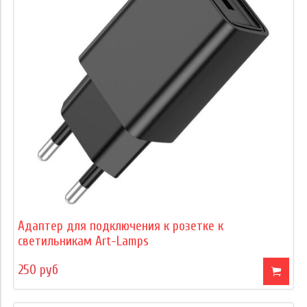
Адаптер для подключения к розетке к
светильникам Art-Lamps
250 руб