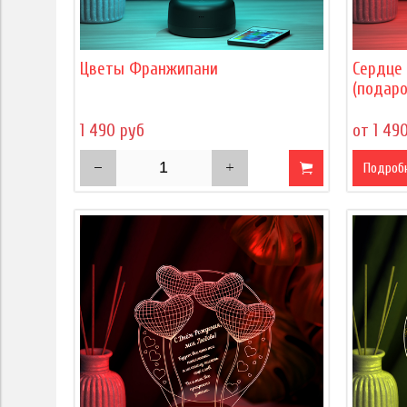
Цветы Франжипани
Сердце 
(подар
1 490 руб
от 1 49
Подроб