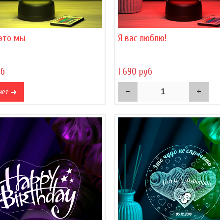
 это мы
Я вас люблю!
уб
1 690 руб
нее