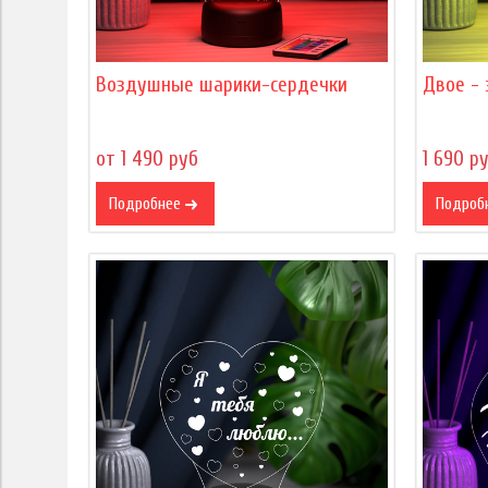
Воздушные шарики-сердечки
Двое -
от 1 490 руб
1 690 р
Подробнее
Подроб