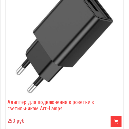
Адаптер для подключения к розетке к
светильникам Art-Lamps
250 руб