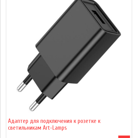
Адаптер для подключения к розетке к
светильникам Art-Lamps