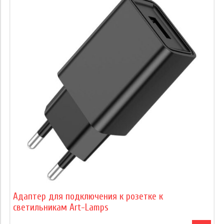
Адаптер для подключения к розетке к
светильникам Art-Lamps