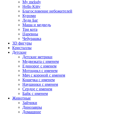
My melody
Hello Kitty
Благословение небожителей
Куроми
Леди Баг
Маша и медведь
Три кота
Царевны
Чебурашка
3D фигуры
Кристаллы
Детские
Детские метрики
Медвежата с именем
Единорог с именем
Мотоцикл с именем
Мяч с короной с именем
Кошечка с именем
Наушники с именем
Сердце с именем
Байк с именем
Животные
Зайчики
Динозавры
Домашние