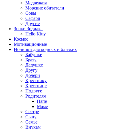
Медвежата
Морские обитатели
Совы
Сафари
Другие
Знаки Зодиака
Hello Kitty
Космос
Мотивационные
Ночники для родных и близких
Бабушке
Брату
Дедушке
Другу
Дочери
Крестнику
Крестнице
Подруге
Родителям
Папе
Маме
Сестре
Сыну
Семье
Внукам