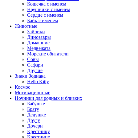
Кошечка с именем
Наушники с именем
Сердце с именем
Байк с именем
Животные
Зайчики
Динозавры
Домашние
Медвежата
Морские обитатели
Совы
Сафари
Другие
Знаки Зодиака
Hello Kitty
Космос
Мотивационные
Ночники для родных и близких
Бабушке
Брату
Дедушке
Другу
Дочери
Крестнику
Крестнице