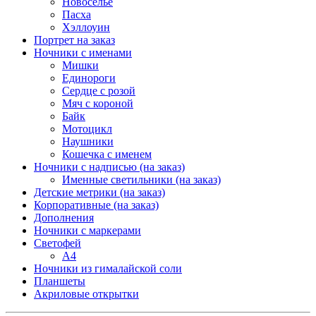
Новоселье
Пасха
Хэллоуин
Портрет на заказ
Ночники с именами
Мишки
Единороги
Сердце с розой
Мяч с короной
Байк
Мотоцикл
Наушники
Кошечка с именем
Ночники с надписью (на заказ)
Именные светильники (на заказ)
Детские метрики (на заказ)
Корпоративные (на заказ)
Дополнения
Ночники с маркерами
Светофей
А4
Ночники из гималайской соли
Планшеты
Акриловые открытки