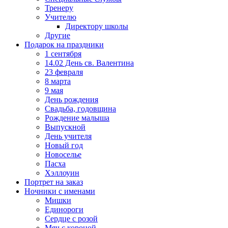
Тренеру
Учителю
Директору школы
Другие
Подарок на праздники
1 сентября
14.02 День св. Валентина
23 февраля
8 марта
9 мая
День рождения
Свадьба, годовщина
Рождение малыша
Выпускной
День учителя
Новый год
Новоселье
Пасха
Хэллоуин
Портрет на заказ
Ночники с именами
Мишки
Единороги
Сердце с розой
Мяч с короной