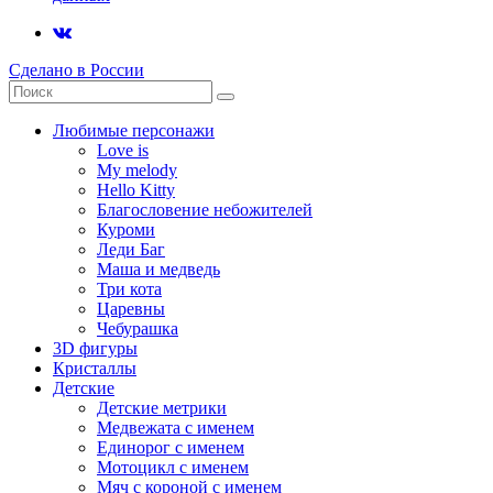
Сделано в России
Любимые персонажи
Love is
My melody
Hello Kitty
Благословение небожителей
Куроми
Леди Баг
Маша и медведь
Три кота
Царевны
Чебурашка
3D фигуры
Кристаллы
Детские
Детские метрики
Медвежата с именем
Единорог с именем
Мотоцикл с именем
Мяч с короной с именем