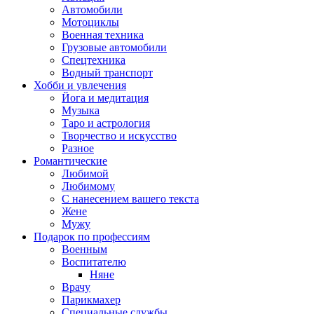
Автомобили
Мотоциклы
Военная техника
Грузовые автомобили
Спецтехника
Водный транспорт
Хобби и увлечения
Йога и медитация
Музыка
Таро и астрология
Творчество и искусство
Разное
Романтические
Любимой
Любимому
С нанесением вашего текста
Жене
Мужу
Подарок по профессиям
Военным
Воспитателю
Няне
Врачу
Парикмахер
Специальные службы