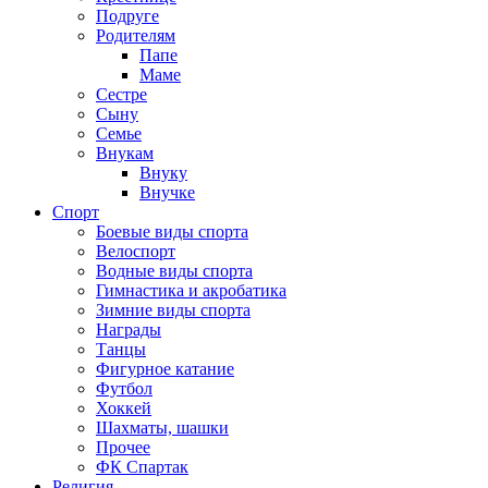
Подруге
Родителям
Папе
Маме
Сестре
Сыну
Семье
Внукам
Внуку
Внучке
Спорт
Боевые виды спорта
Велоспорт
Водные виды спорта
Гимнастика и акробатика
Зимние виды спорта
Награды
Танцы
Фигурное катание
Футбол
Хоккей
Шахматы, шашки
Прочее
ФК Спартак
Религия