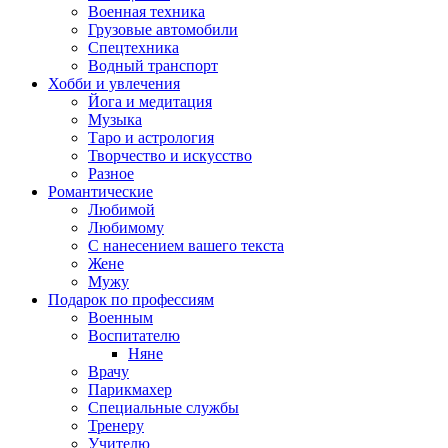
Военная техника
Грузовые автомобили
Спецтехника
Водный транспорт
Хобби и увлечения
Йога и медитация
Музыка
Таро и астрология
Творчество и искусство
Разное
Романтические
Любимой
Любимому
С нанесением вашего текста
Жене
Мужу
Подарок по профессиям
Военным
Воспитателю
Няне
Врачу
Парикмахер
Специальные службы
Тренеру
Учителю