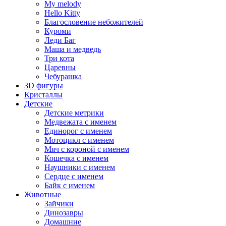
My melody
Hello Kitty
Благословение небожителей
Куроми
Леди Баг
Маша и медведь
Три кота
Царевны
Чебурашка
3D фигуры
Кристаллы
Детские
Детские метрики
Медвежата с именем
Единорог с именем
Мотоцикл с именем
Мяч с короной с именем
Кошечка с именем
Наушники с именем
Сердце с именем
Байк с именем
Животные
Зайчики
Динозавры
Домашние