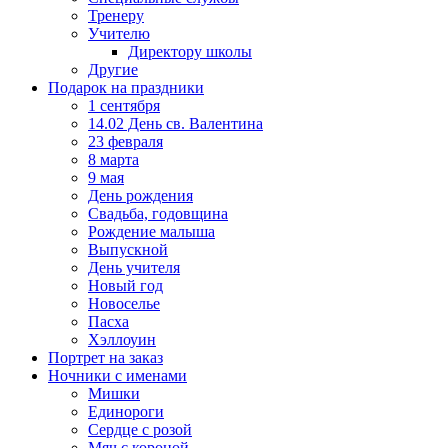
Тренеру
Учителю
Директору школы
Другие
Подарок на праздники
1 сентября
14.02 День св. Валентина
23 февраля
8 марта
9 мая
День рождения
Свадьба, годовщина
Рождение малыша
Выпускной
День учителя
Новый год
Новоселье
Пасха
Хэллоуин
Портрет на заказ
Ночники с именами
Мишки
Единороги
Сердце с розой
Мяч с короной