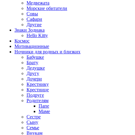
Медвежата
Морские обитатели
Совы
Сафари
Другие
Знаки Зодиака
Hello Kitty
Космос
Мотивационные
Ночники для родных и близких
Бабушке
Брату
Дедушке
Другу
Дочери
Крестнику
Крестнице
Подруге
Родителям
Папе
Маме
Сестре
Сыну
Семье
Внукам