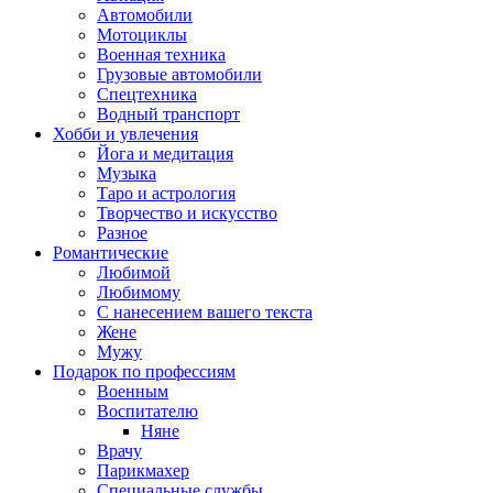
Автомобили
Мотоциклы
Военная техника
Грузовые автомобили
Спецтехника
Водный транспорт
Хобби и увлечения
Йога и медитация
Музыка
Таро и астрология
Творчество и искусство
Разное
Романтические
Любимой
Любимому
С нанесением вашего текста
Жене
Мужу
Подарок по профессиям
Военным
Воспитателю
Няне
Врачу
Парикмахер
Специальные службы