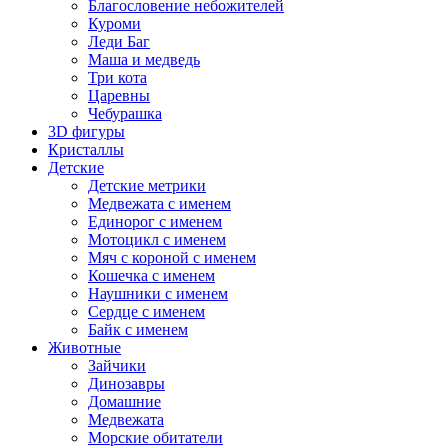
Благословение небожителей
Куроми
Леди Баг
Маша и медведь
Три кота
Царевны
Чебурашка
3D фигуры
Кристаллы
Детские
Детские метрики
Медвежата с именем
Единорог с именем
Мотоцикл с именем
Мяч с короной с именем
Кошечка с именем
Наушники с именем
Сердце с именем
Байк с именем
Животные
Зайчики
Динозавры
Домашние
Медвежата
Морские обитатели