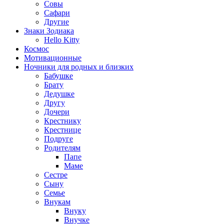
Совы
Сафари
Другие
Знаки Зодиака
Hello Kitty
Космос
Мотивационные
Ночники для родных и близких
Бабушке
Брату
Дедушке
Другу
Дочери
Крестнику
Крестнице
Подруге
Родителям
Папе
Маме
Сестре
Сыну
Семье
Внукам
Внуку
Внучке