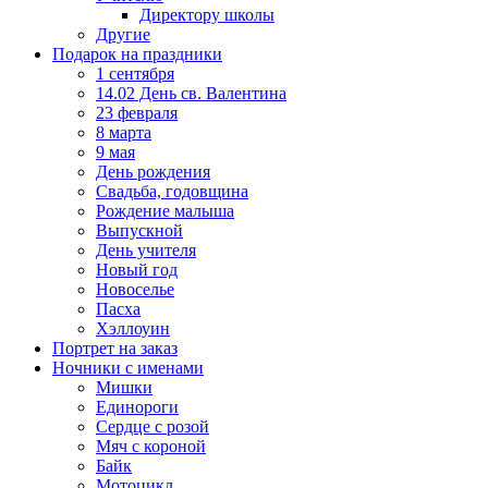
Директору школы
Другие
Подарок на праздники
1 сентября
14.02 День св. Валентина
23 февраля
8 марта
9 мая
День рождения
Свадьба, годовщина
Рождение малыша
Выпускной
День учителя
Новый год
Новоселье
Пасха
Хэллоуин
Портрет на заказ
Ночники с именами
Мишки
Единороги
Сердце с розой
Мяч с короной
Байк
Мотоцикл