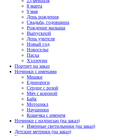
23 февраля
8 марта
9 мая
День рождения
Свадьба, годовщина
Рождение малыша
Выпускной
День учителя
Новый год
Новоселье
Пасха
Хэллоуин
Портрет на заказ
Ночники с именами
Мишки
Единороги
Сердце с розой
Мяч с короной
Байк
Мотоцикл
Наушники
Кошечка с именем
Ночники с надписью (на заказ)
Именные светильники (на заказ)
Детские метрики (на заказ)