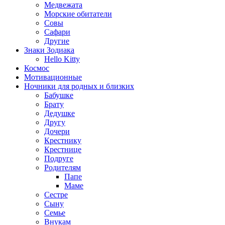
Медвежата
Морские обитатели
Совы
Сафари
Другие
Знаки Зодиака
Hello Kitty
Космос
Мотивационные
Ночники для родных и близких
Бабушке
Брату
Дедушке
Другу
Дочери
Крестнику
Крестнице
Подруге
Родителям
Папе
Маме
Сестре
Сыну
Семье
Внукам