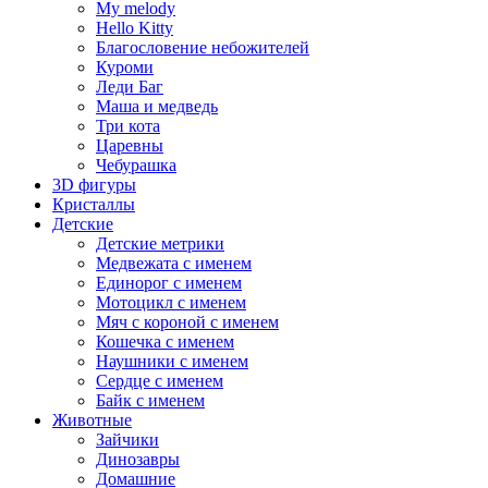
My melody
Hello Kitty
Благословение небожителей
Куроми
Леди Баг
Маша и медведь
Три кота
Царевны
Чебурашка
3D фигуры
Кристаллы
Детские
Детские метрики
Медвежата с именем
Единорог с именем
Мотоцикл с именем
Мяч с короной с именем
Кошечка с именем
Наушники с именем
Сердце с именем
Байк с именем
Животные
Зайчики
Динозавры
Домашние