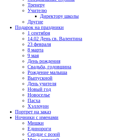
Тренеру
Учителю
Директору школы
Другие
Подарок на праздники
1 сентября
14.02 День св. Валентина
23 февраля
8 марта
9 мая
День рождения
Свадьба, годовщина
Рождение малыша
Выпускной
День учителя
Новый год
Новоселье
Пасха
Хэллоуин
Портрет на заказ
Ночники с именами
Мишки
Единороги
Сердце с розой
Мяч с короной