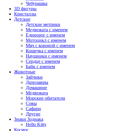
Чебурашка
3D фигуры
Кристаллы
Детские
Детские метрики
Медвежата с именем
Единорог с именем
Мотоцикл с именем
Мяч с короной с именем
Кошечка с именем
Наушники с именем
Сердце с именем
Байк с именем
Животные
Зайчики
Динозавры
Домашние
Медвежата
Морские обитатели
Совы
Сафари
Другие
Знаки Зодиака
Hello Kitty
Космос