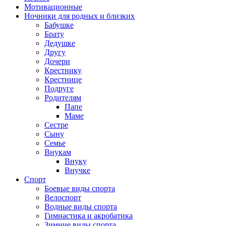
Мотивационные
Ночники для родных и близких
Бабушке
Брату
Дедушке
Другу
Дочери
Крестнику
Крестнице
Подруге
Родителям
Папе
Маме
Сестре
Сыну
Семье
Внукам
Внуку
Внучке
Спорт
Боевые виды спорта
Велоспорт
Водные виды спорта
Гимнастика и акробатика
Зимние виды спорта