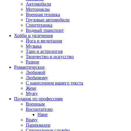
Автомобили
Мотоциклы
Военная техника
Грузовые автомобили
Спецтехника
Водный транспорт
Хобби и увлечения
Йога и медитация
Музыка
Таро и астрология
Творчество и искусство
Разное
Романтические
Любимой
Любимому
С нанесением вашего текста
Жене
Мужу
Подарок по профессиям
Военным
Воспитателю
Няне
Врачу
Парикмахер
Специальные службы