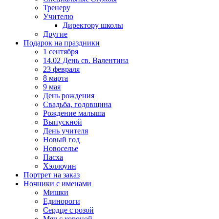
Тренеру
Учителю
Директору школы
Другие
Подарок на праздники
1 сентября
14.02 День св. Валентина
23 февраля
8 марта
9 мая
День рождения
Свадьба, годовщина
Рождение малыша
Выпускной
День учителя
Новый год
Новоселье
Пасха
Хэллоуин
Портрет на заказ
Ночники с именами
Мишки
Единороги
Сердце с розой
Мяч с короной