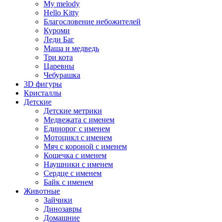
My melody
Hello Kitty
Благословение небожителей
Куроми
Леди Баг
Маша и медведь
Три кота
Царевны
Чебурашка
3D фигуры
Кристаллы
Детские
Детские метрики
Медвежата с именем
Единорог с именем
Мотоцикл с именем
Мяч с короной с именем
Кошечка с именем
Наушники с именем
Сердце с именем
Байк с именем
Животные
Зайчики
Динозавры
Домашние