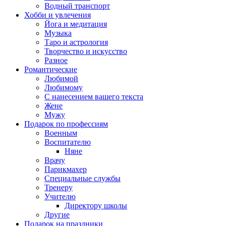
Водный транспорт
Хобби и увлечения
Йога и медитация
Музыка
Таро и астрология
Творчество и искусство
Разное
Романтические
Любимой
Любимому
С нанесением вашего текста
Жене
Мужу
Подарок по профессиям
Военным
Воспитателю
Няне
Врачу
Парикмахер
Специальные службы
Тренеру
Учителю
Директору школы
Другие
Подарок на праздники