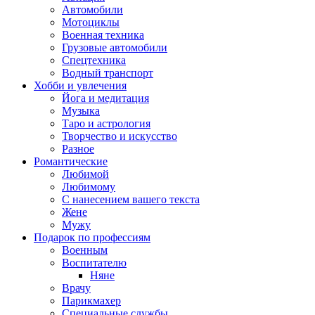
Автомобили
Мотоциклы
Военная техника
Грузовые автомобили
Спецтехника
Водный транспорт
Хобби и увлечения
Йога и медитация
Музыка
Таро и астрология
Творчество и искусство
Разное
Романтические
Любимой
Любимому
С нанесением вашего текста
Жене
Мужу
Подарок по профессиям
Военным
Воспитателю
Няне
Врачу
Парикмахер
Специальные службы