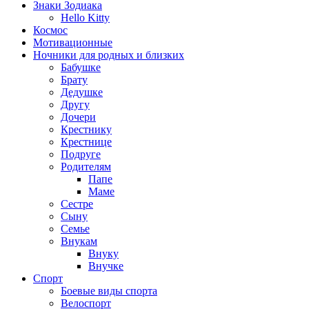
Знаки Зодиака
Hello Kitty
Космос
Мотивационные
Ночники для родных и близких
Бабушке
Брату
Дедушке
Другу
Дочери
Крестнику
Крестнице
Подруге
Родителям
Папе
Маме
Сестре
Сыну
Семье
Внукам
Внуку
Внучке
Спорт
Боевые виды спорта
Велоспорт