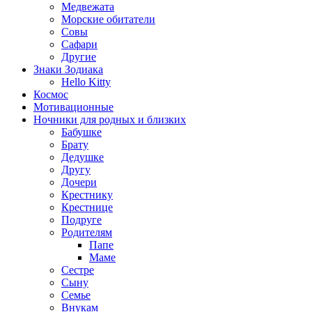
Медвежата
Морские обитатели
Совы
Сафари
Другие
Знаки Зодиака
Hello Kitty
Космос
Мотивационные
Ночники для родных и близких
Бабушке
Брату
Дедушке
Другу
Дочери
Крестнику
Крестнице
Подруге
Родителям
Папе
Маме
Сестре
Сыну
Семье
Внукам