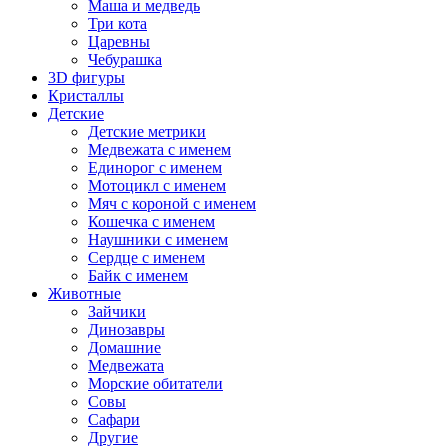
Маша и медведь
Три кота
Царевны
Чебурашка
3D фигуры
Кристаллы
Детские
Детские метрики
Медвежата с именем
Единорог с именем
Мотоцикл с именем
Мяч с короной с именем
Кошечка с именем
Наушники с именем
Сердце с именем
Байк с именем
Животные
Зайчики
Динозавры
Домашние
Медвежата
Морские обитатели
Совы
Сафари
Другие