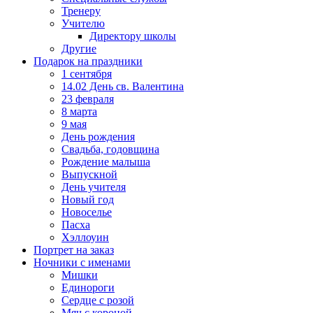
Тренеру
Учителю
Директору школы
Другие
Подарок на праздники
1 сентября
14.02 День св. Валентина
23 февраля
8 марта
9 мая
День рождения
Свадьба, годовщина
Рождение малыша
Выпускной
День учителя
Новый год
Новоселье
Пасха
Хэллоуин
Портрет на заказ
Ночники с именами
Мишки
Единороги
Сердце с розой
Мяч с короной