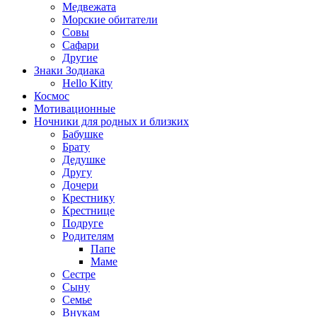
Медвежата
Морские обитатели
Совы
Сафари
Другие
Знаки Зодиака
Hello Kitty
Космос
Мотивационные
Ночники для родных и близких
Бабушке
Брату
Дедушке
Другу
Дочери
Крестнику
Крестнице
Подруге
Родителям
Папе
Маме
Сестре
Сыну
Семье
Внукам