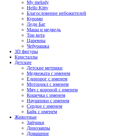
My melody
Hello Kitty
Благословение небожителей
Куроми
Леди Баг
Маша и медведь
Три кота
Царевны
Чебурашка
3D фигуры
Кристаллы
Детские
Детские метрики
Медвежата с именем
Единорог с именем
Мотоцикл с именем
Мяч с короной с именем
Кошечка с именем
Наушники с именем
Сердце с именем
Байк с именем
Животные
Зайчики
Динозавры
Домашние