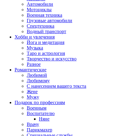
Автомобили
Мотоциклы
Военная техника
Грузовые автомобили
Спецтехника
Водный транспорт
Хобби и увлечения
Йога и медитация
Музыка
Таро и астрология
Творчество и искусство
Разное
Романтические
Любимой
Любимому
С нанесением вашего текста
Жене
Мужу
Подарок по профессиям
Военным
Воспитателю
Няне
Врачу
Парикмахер
Специальные службы